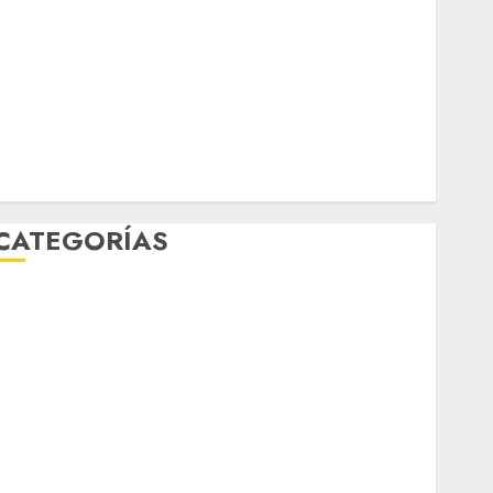
marzo 2026
febrero 2026
enero 2026
diciembre 2025
noviembre 2025
marzo 2020
enero 2020
CATEGORÍAS
Al Momento
Cultura
Deportes
El Rincón del Opinólogo
Espectáculos
ifestyle
Lo Urbano
Metro CDMX