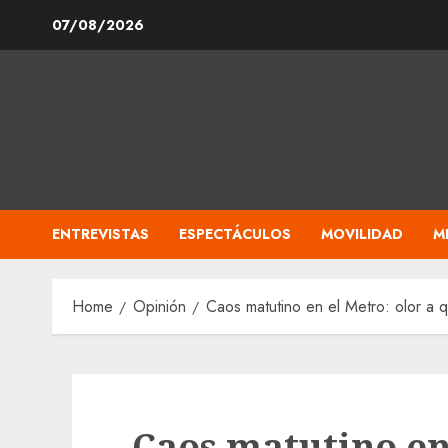
Skip
07/08/2026
to
content
ENTREVISTAS
ESPECTÁCULOS
MOVILIDAD
M
Home
Opinión
Caos matutino en el Metro: olor a 
Caos matutino en 