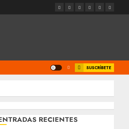
Entrevistas
Espectáculos
Movilidad
Metro
Cultura
Opinión
CDMX
SUSCRÍBETE
ENTRADAS RECIENTES