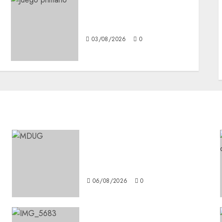
a
Demandan salida de
Infantino
03/08/2026
0
¿Amante de los michis?
Lánzate al Museo del Gato en
CDMX
06/08/2026
0
Diagnóstico oportuno y