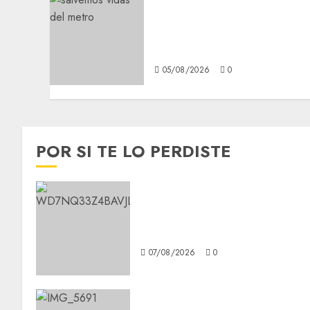
Metro CDMX comparte
experiencias del program
Salvemos Vidas con el
Metro de Chile
05/08/2026
0
POR SI TE LO PERDISTE
Aumentan multas de tránsito
en CDMX por ajuste de la
UMA
07/08/2026
0
CDMX reforzará protección