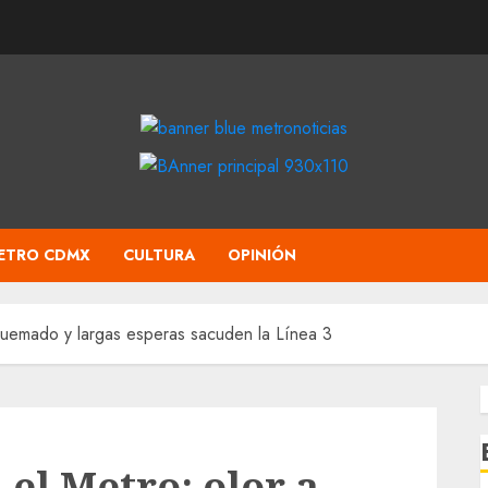
ETRO CDMX
CULTURA
OPINIÓN
quemado y largas esperas sacuden la Línea 3
el Metro: olor a