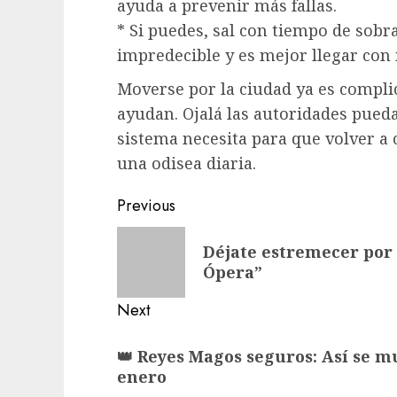
ayuda a prevenir más fallas.
* Si puedes, sal con tiempo de sobra
impredecible y es mejor llegar con
Moverse por la ciudad ya es complic
ayudan. Ojalá las autoridades pued
sistema necesita para que volver a c
una odisea diaria.
Post
Previous
navigation
Previous
Déjate estremecer por 
post:
Ópera”
Next
Next
👑 Reyes Magos seguros: Así se m
post:
enero