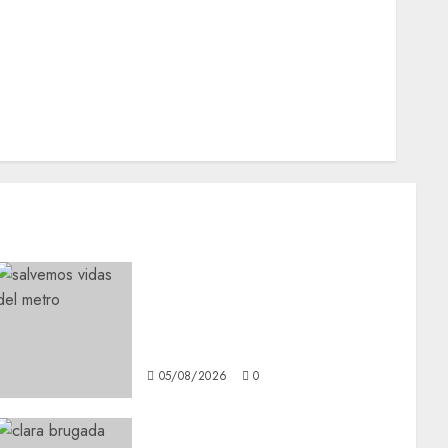
Nacionales
Opinión
Opinión
Tecnología
Videos MetroNoticias
Viral
Metro CDMX comparte
experiencias del programa
Salvemos Vidas con el Metro
de Chile
05/08/2026
0