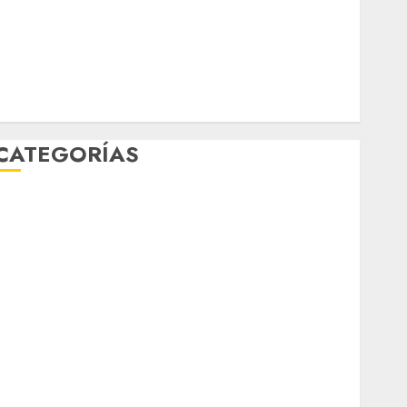
Movilidad Integrada
mundial 2026
México
Música
nacionales
opinión
Partido Verde
salud
sport
travel
world
Zócalo
CATEGORÍAS
Al Momento
Cultura
Deportes
El Rincón del Opinólogo
Espectáculos
ifestyle
Lo Urbano
Metro CDMX
Metropoli
Movilidad