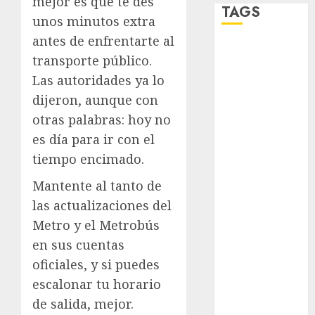
mejor es que te des
TAGS
unos minutos extra
antes de enfrentarte al
Adrián
transporte público.
Rubalcava
Las autoridades ya lo
Adrián
dijeron, aunque con
Rubalcava
Suárez
otras palabras: hoy no
es día para ir con el
Al momento
tiempo encimado.
almomento
Mantente al tanto de
las actualizaciones del
Arte
Metro y el Metrobús
Bellas Artes
en sus cuentas
oficiales, y si puedes
Business
escalonar tu horario
CDMX
de salida, mejor.