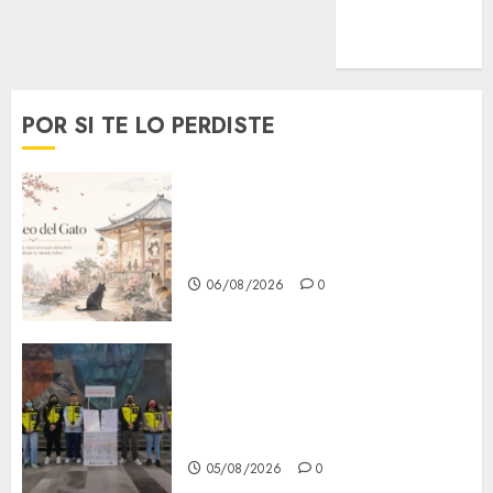
MetroNoticias
Viral
POR SI TE LO PERDISTE
¿Amante de los michis?
Lánzate al Museo del Gato en
CDMX
06/08/2026
0
Metro CDMX comparte
experiencias del programa
Salvemos Vidas con el Metro
de Chile
05/08/2026
0