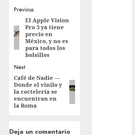
cinema
Post
Previous
navigation
Ciudad de
El Apple Vision
Previous
México
Pro 3 ya tiene
post:
precio en
Clara
México, y no es
Brugada
para todos los
Claudia
bolsillos
Sheinbaum
Next
Clima
Café de Nadie —
Next
Donde el vinilo y
Conciertos
post:
la coctelería se
conciertos
encuentran en
gratis
la Roma
Congreso
CDMX
Deja un comentario
cultura