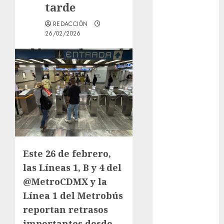
tarde
los michis?
Lánzate al
REDACCIÓN
Museo del
26/02/2026
Gato en CDMX
Metro CDMX
comparte
experiencias
del programa
Salvemos
Vidas con el
Metro de
Chile
Este 26 de febrero,
CDMX
las Líneas 1, B y 4 del
reforzará
@MetroCDMX y la
protección del
Línea 1 del Metrobús
patrimonio
reportan retrasos
familiar;
anuncian
importantes desde