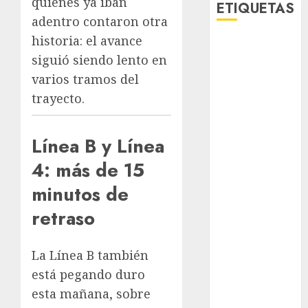
quienes ya iban
ETIQUETAS
adentro contaron otra
historia: el avance
Adrián
siguió siendo lento en
Rubalcava
varios tramos del
Adrián
trayecto.
Rubalcava
Suárez
Línea B y Línea
Al momento
4: más de 15
almomento
minutos de
Arte
retraso
Bellas Artes
La Línea B también
Business
está pegando duro
CDMX
esta mañana, sobre