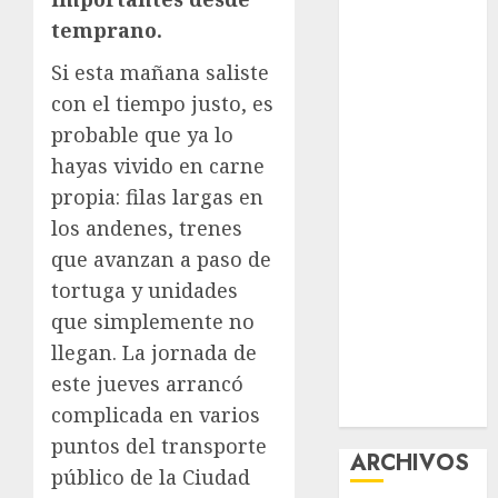
nuevas
temprano.
acciones
Si esta mañana saliste
contra el
con el tiempo justo, es
despojo
probable que ya lo
Diagnóstico
oportuno y
hayas vivido en carne
prevención,
propia: filas largas en
ejes para
los andenes, trenes
mejorar la
que avanzan a paso de
salud de los
tortuga y unidades
mexicanos
que simplemente no
Clara Brugada
llegan. La jornada de
anuncia las
este jueves arrancó
líneas 4, 5 y 6
del Cablebús
complicada en varios
puntos del transporte
ARCHIVOS
público de la Ciudad