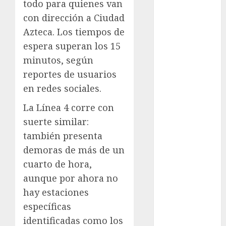
todo para quienes van
cinema
con dirección a Ciudad
Ciudad de
Azteca. Los tiempos de
México
espera superan los 15
Clara
minutos, según
Brugada
reportes de usuarios
en redes sociales.
Claudia
Sheinbaum
La Línea 4 corre con
Clima
suerte similar:
también presenta
Conciertos
demoras de más de un
conciertos
cuarto de hora,
gratis
aunque por ahora no
Congreso
hay estaciones
CDMX
específicas
identificadas como los
cultura