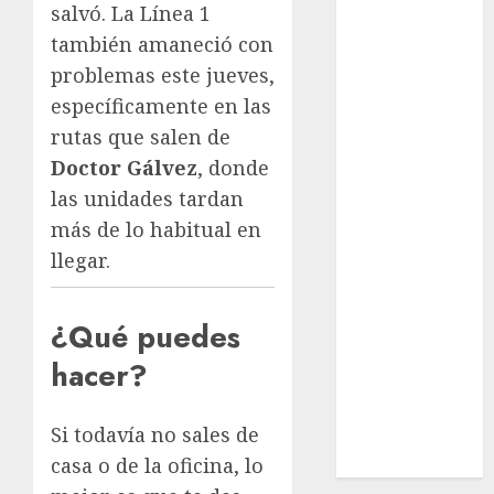
nacionales
salvó. La Línea 1
también amaneció con
opinión
problemas este jueves,
Partido
específicamente en las
Verde
rutas que salen de
Doctor Gálvez
, donde
salud
las unidades tardan
sport
más de lo habitual en
llegar.
STC
travel
¿Qué puedes
UNAM
hacer?
world
Si todavía no sales de
Zócalo
casa o de la oficina, lo