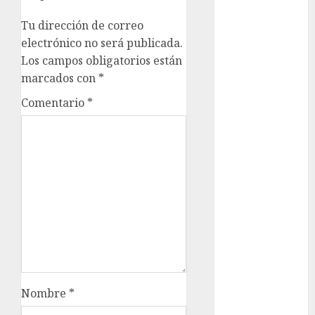
Tu dirección de correo
cultura
CDMX
electrónico no será publicada.
Los campos obligatorios están
Cultura en
marcados con
*
el Metro
Comentario
*
deportes
Edomex
espectáculos
health
Lluvias
Línea 2
Met
Nombre
*