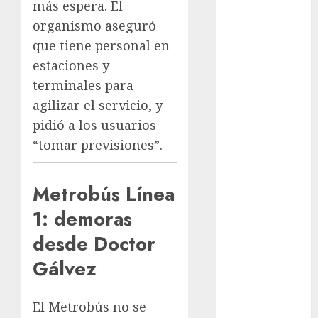
metro
más espera. El
organismo aseguró
metro
que tiene personal en
CDMX
estaciones y
Metrópoli
terminales para
agilizar el servicio, y
movilidad
pidió a los usuarios
Movilidad
“tomar previsiones”.
CDMX
Movilidad
Metrobús Línea
Integrada
1: demoras
mundial
2026
desde Doctor
México
Gálvez
Música
El Metrobús no se