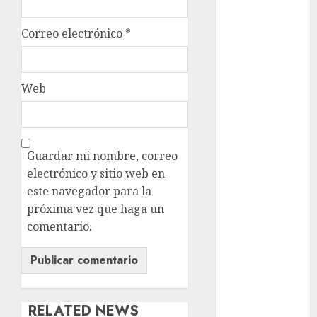
metro
Correo electrónico
*
metro
CDMX
Metrópoli
Web
movilidad
Movilidad
CDMX
Guardar mi nombre, correo
electrónico y sitio web en
Movilidad
este navegador para la
Integrada
próxima vez que haga un
mundial
comentario.
2026
México
Música
RELATED NEWS