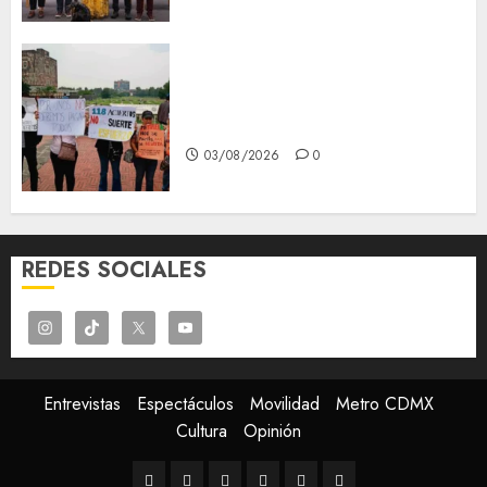
Aspirantes de la UNAM se
oponen al examen de control,
se manifiestan en Rectoría
03/08/2026
0
REDES SOCIALES
Entrevistas
Espectáculos
Movilidad
Metro CDMX
Cultura
Opinión
Entrevistas
Espectáculos
Movilidad
Metro
Cultura
Opinión