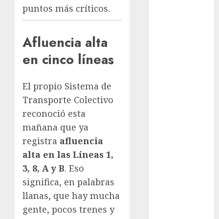
puntos más críticos.
cultura
CDMX
Afluencia alta
Cultura en
el Metro
en cinco líneas
deportes
El propio Sistema de
Edomex
Transporte Colectivo
reconoció esta
espectáculos
mañana que ya
health
registra
afluencia
alta en las Líneas 1,
Lluvias
3, 8, A y B
. Eso
Línea 2
significa, en palabras
llanas, que hay mucha
Met
gente, pocos trenes y