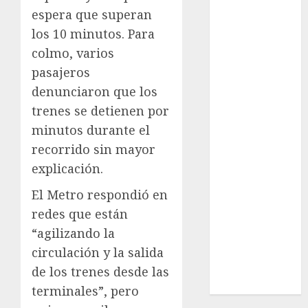
Cultura
espera que superan
Deportes
los 10 minutos. Para
El Rincón del
colmo, varios
Opinólogo
pasajeros
Espectáculos
denunciaron que los
Lifestyle
trenes se detienen por
Lo Urbano
minutos durante el
Metro CDMX
Metropoli
recorrido sin mayor
Movilidad
explicación.
Nacionales
El Metro respondió en
Opinión
redes que están
Opinión
“agilizando la
Tecnología
Videos
circulación y la salida
MetroNoticias
de los trenes desde las
Viral
terminales”, pero