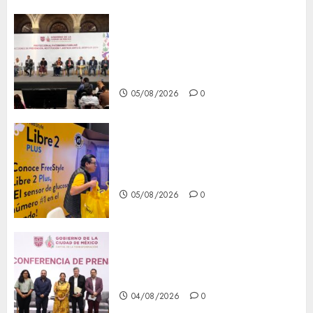
CDMX reforzará protección
del patrimonio familiar;
anuncian nuevas acciones
contra el despojo
05/08/2026
0
Diagnóstico oportuno y
prevención, ejes para mejorar
la salud de los mexicanos
05/08/2026
0
Clara Brugada anuncia las
líneas 4, 5 y 6 del Cablebús
04/08/2026
0