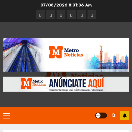
Skip
07/08/2026
8:31:37 AM
to
Entrevistas
Espectáculos
Movilidad
Metro
Cultura
Opinión
content
CDMX
Primary
Menu