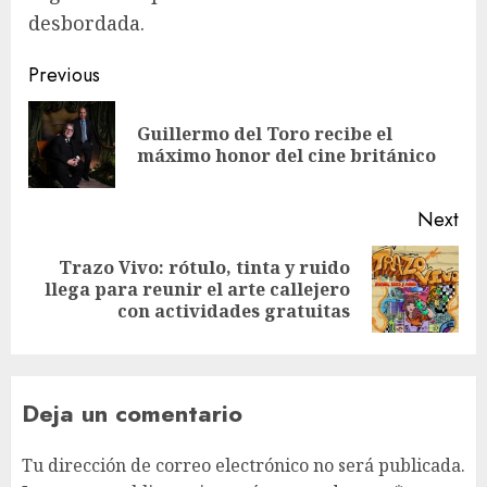
desbordada.
Post
Previous
navigation
Guillermo del Toro recibe el
Pre
máximo honor del cine británico
pos
Next
Trazo Vivo: rótulo, tinta y ruido
Next
llega para reunir el arte callejero
post:
con actividades gratuitas
Deja un comentario
Tu dirección de correo electrónico no será publicada.