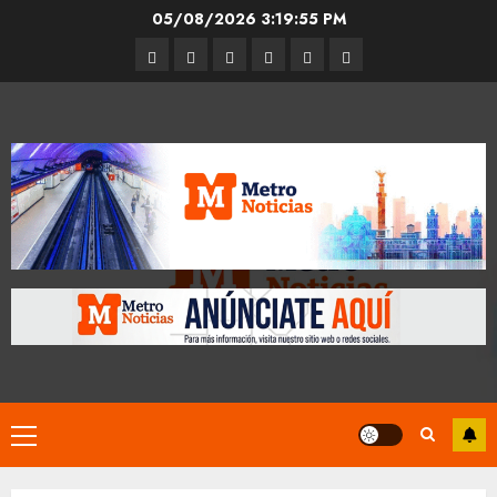
Skip
05/08/2026
3:19:56 PM
to
Entrevistas
Espectáculos
Movilidad
Metro
Cultura
Opinión
content
CDMX
Primary
Menu