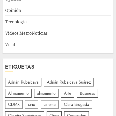
Opinión
Tecnología
Videos MetroNoticias
Viral
ETIQUETAS
Adrián Rubalcava
Adrián Rubalcava Suárez
Al momento
almomento
Arte
Business
CDMX
cine
cinema
Clara Brugada
Claudia Sheinbaum
Clima
Conciertos