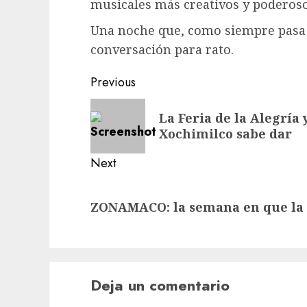
musicales más creativos y poderos
Una noche que, como siempre pasa 
conversación para rato.
Post
Previous
navigation
Previous
La Feria de la Alegría 
post:
Xochimilco sabe dar
Next
Next
ZONAMACO: la semana en que la 
post:
Deja un comentario