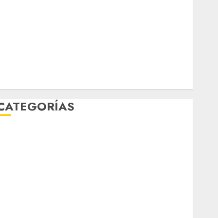
marzo 2026
febrero 2026
enero 2026
diciembre 2025
noviembre 2025
marzo 2020
enero 2020
CATEGORÍAS
Al Momento
Cultura
Deportes
El Rincón del Opinólogo
Espectáculos
ifestyle
Lo Urbano
Metro CDMX