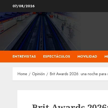
Skip
07/08/2026
to
content
ENTREVISTAS
ESPECTÁCULOS
MOVILIDAD
M
Home
Opinión
Brit Awards 2026: una noche para 
Brit Awards 2026