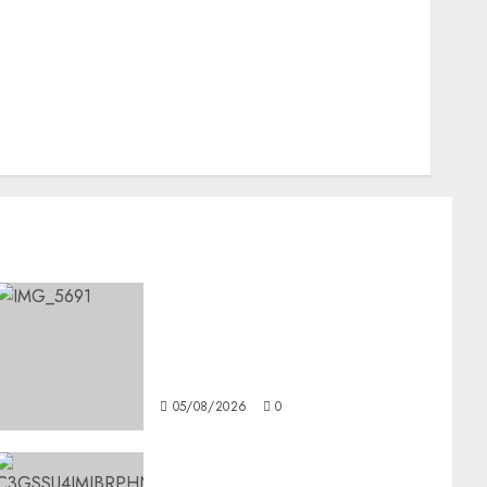
Nacionales
Opinión
Opinión
Tecnología
Videos MetroNoticias
Viral
CDMX reforzará protección
del patrimonio familiar;
anuncian nuevas acciones
contra el despojo
05/08/2026
0