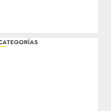
Música
nacionales
opinión
Partido Verde
salud
sport
STC
travel
UNAM
world
Zócalo
CATEGORÍAS
Al Momento
Cultura
Deportes
El Rincón del Opinólogo
Espectáculos
ifestyle
Lo Urbano
Metro CDMX
Metropoli
Movilidad