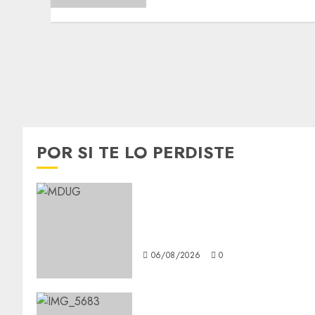
POR SI TE LO PERDISTE
¿Amante de los michis?
Lánzate al Museo del Gato en
CDMX
06/08/2026
0
Diagnóstico oportuno y