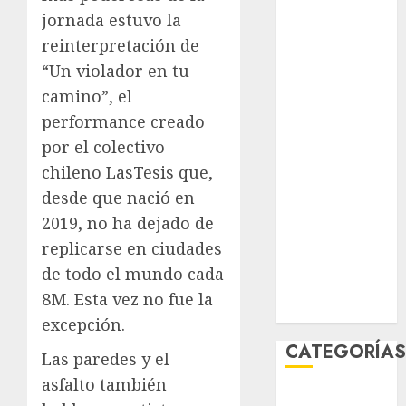
agosto 2026
jornada estuvo la
julio 2026
reinterpretación de
junio 2026
“Un violador en tu
mayo 2026
camino”, el
abril 2026
performance creado
marzo 2026
por el colectivo
febrero 2026
chileno LasTesis que,
enero 2026
desde que nació en
diciembre
2025
2019, no ha dejado de
noviembre
replicarse en ciudades
2025
de todo el mundo cada
marzo 2020
8M. Esta vez no fue la
enero 2020
excepción.
CATEGORÍA
Las paredes y el
asfalto también
Al Momento