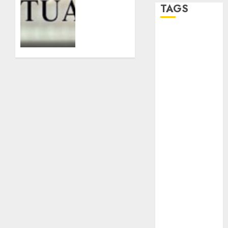
en
TAGS
México;
pretexto
Adrián
antidrogas
Rubalcava
03/08/2026
Adrián
0
Rubalcava
Suárez
Al momento
almomento
Arte
Bellas Artes
Business
CDMX