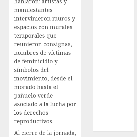
hablaron: artistas y
Cultura
manifestantes
Deportes
intervinieron muros y
El Rincón del
espacios con murales
Opinólogo
temporales que
Espectáculos
Lifestyle
reunieron consignas,
Lo Urbano
nombres de víctimas
Metro CDMX
de feminicidio y
Metropoli
símbolos del
Movilidad
movimiento, desde el
Nacionales
morado hasta el
Opinión
pañuelo verde
Opinión
asociado a la lucha por
Tecnología
Videos
los derechos
MetroNoticias
reproductivos.
Viral
Al cierre de la jornada,