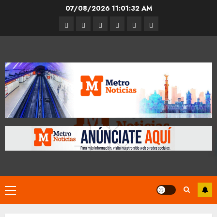
Skip
07/08/2026
11:01:33 AM
to
Entrevistas
Espectáculos
Movilidad
Metro
Cultura
Opinión
content
CDMX
Primary
Menu