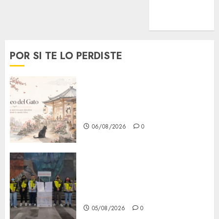
MetroNoticias
Viral
POR SI TE LO PERDISTE
¿Amante de los michis?
Lánzate al Museo del Gato en
CDMX
06/08/2026
0
Metro CDMX comparte
experiencias del programa
Salvemos Vidas con el Metro
de Chile
05/08/2026
0