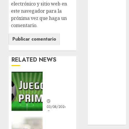
nacionales
electrónico y sitio web en
este navegador para la
opinión
próxima vez que haga un
comentario.
Partido
Verde
salud
sport
RELATED NEWS
STC
Demandan
travel
salida
de
UNAM
Infantino
world
03/08/2026
0
Zócalo
Pretende
intervención