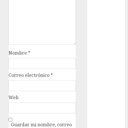
metro
metro
CDMX
Metrópoli
movilidad
Nombre
*
Movilidad
CDMX
Movilidad
Correo electrónico
*
Integrada
mundial
2026
Web
México
Música
Guardar mi nombre, correo