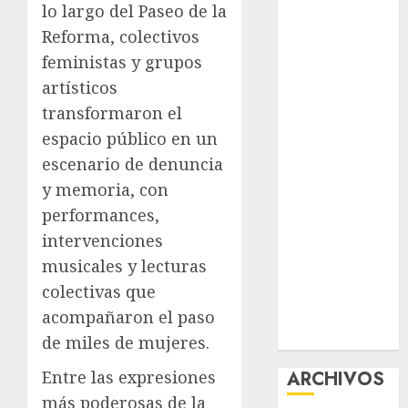
lo largo del Paseo de la
nuevas
Reforma, colectivos
acciones
feministas y grupos
contra el
artísticos
despojo
Diagnóstico
transformaron el
oportuno y
espacio público en un
prevención,
escenario de denuncia
ejes para
y memoria, con
mejorar la
performances,
salud de los
intervenciones
mexicanos
musicales y lecturas
Clara Brugada
colectivas que
anuncia las
líneas 4, 5 y 6
acompañaron el paso
del Cablebús
de miles de mujeres.
Entre las expresiones
ARCHIVOS
más poderosas de la