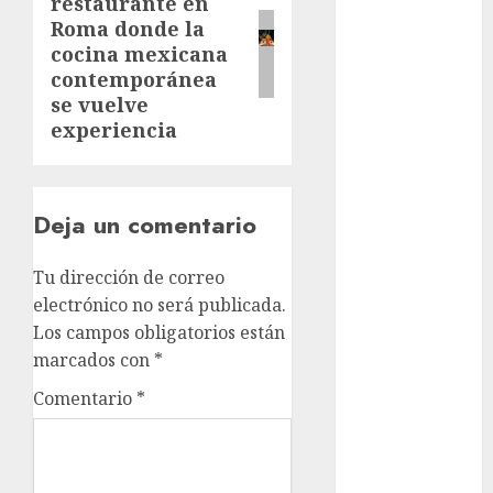
restaurante en
post:
Roma donde la
cultura
cocina mexicana
CDMX
contemporánea
Cultura en
se vuelve
el Metro
experiencia
deportes
Edomex
Deja un comentario
espectáculos
Tu dirección de correo
electrónico no será publicada.
health
Los campos obligatorios están
Lluvias
marcados con
*
Comentario
*
Línea 2
Met