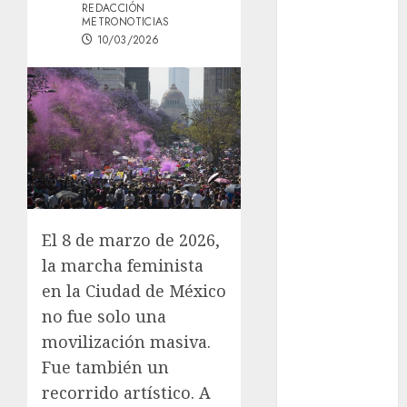
REDACCIÓN
los michis?
METRONOTICIAS
Lánzate al
10/03/2026
Museo del
Gato en CDMX
Metro CDMX
comparte
experiencias
del programa
Salvemos
Vidas con el
El 8 de marzo de 2026,
Metro de
la marcha feminista
Chile
en la Ciudad de México
CDMX
reforzará
no fue solo una
protección del
movilización masiva.
patrimonio
Fue también un
familiar;
recorrido artístico. A
anuncian