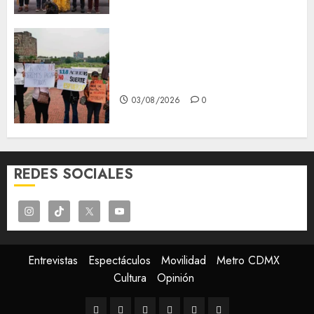
Aspirantes de la UNAM se
oponen al examen de control,
se manifiestan en Rectoría
03/08/2026
0
REDES SOCIALES
Entrevistas
Espectáculos
Movilidad
Metro CDMX
Cultura
Opinión
Entrevistas
Espectáculos
Movilidad
Metro
Cultura
Opinión