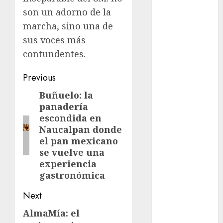
cinema
son un adorno de la
marcha, sino una de
Ciudad de
México
sus voces más
contundentes.​​​​​​​​​​​​​​​​
Clara
Brugada
Post
Previous
Claudia
navigation
Buñuelo: la
Previous
Sheinbaum
panadería
post:
Clima
escondida en
Naucalpan donde
Conciertos
el pan mexicano
se vuelve una
conciertos
experiencia
gratis
gastronómica
Congreso
Next
CDMX
AlmaMía: el
Next
cultura