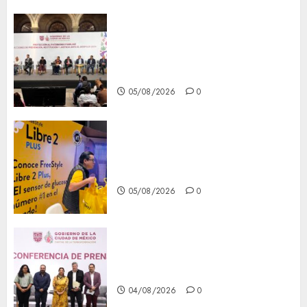
CDMX reforzará protección
del patrimonio familiar;
anuncian nuevas acciones
contra el despojo
05/08/2026
0
Diagnóstico oportuno y
prevención, ejes para mejorar
la salud de los mexicanos
05/08/2026
0
Clara Brugada anuncia las
líneas 4, 5 y 6 del Cablebús
04/08/2026
0