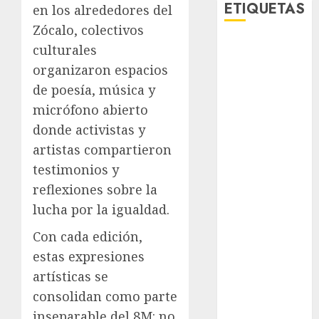
ETIQUETAS
en los alrededores del
Zócalo, colectivos
culturales
Adrián
Rubalcava
organizaron espacios
de poesía, música y
Adrián
Rubalcava
micrófono abierto
Suárez
donde activistas y
Al momento
artistas compartieron
testimonios y
almomento
reflexiones sobre la
Arte
lucha por la igualdad.
Con cada edición,
Bellas Artes
estas expresiones
Business
artísticas se
consolidan como parte
CDMX
inseparable del 8M: no