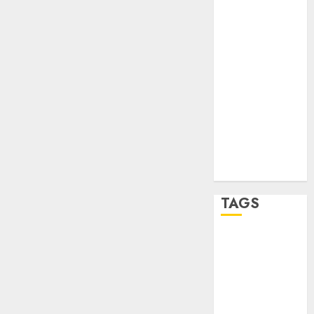
camino
sport
a la
Luna
STC
02/04/2026
travel
0
UNAM
world
Zócalo
TAGS
Adrián
Rubalcava
Adrián
Rubalcava
Suárez