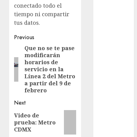
conectado todo el
Al momento
tiempo ni compartir
almomento
tus datos.
Arte
Post
Previous
navigation
Que no se te pase
Previous
Business
modificarán
post:
CDMX
horarios de
servicio en la
cine
Línea 2 del Metro
a partir del 9 de
cinema
febrero
Clara
Next
Brugada
Next
Video de
Claudia
prueba: Metro
post:
Sheinbaum
CDMX