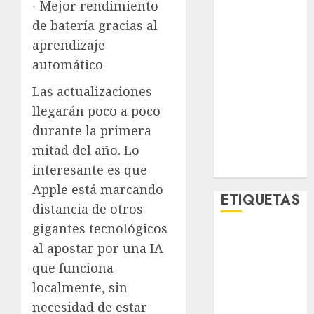
∙ Mejor rendimiento
Metro CDMX
de batería gracias al
Metropoli
aprendizaje
Movilidad
Nacionales
automático
Opinión
Las actualizaciones
Opinión
llegarán poco a poco
Tecnología
durante la primera
Videos
mitad del año. Lo
MetroNoticias
Viral
interesante es que
Apple está marcando
ETIQUETAS
distancia de otros
gigantes tecnológicos
Adrián
al apostar por una IA
Rubalcava
que funciona
Adrián
localmente, sin
Rubalcava
Suárez
necesidad de estar