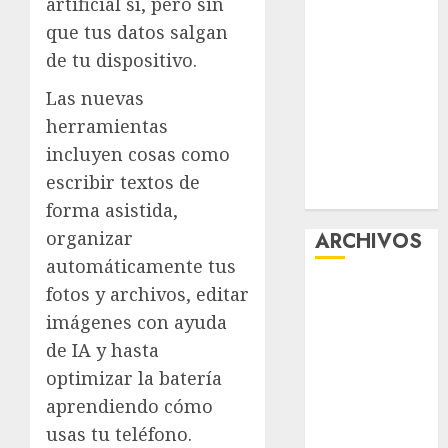
artificial sí, pero sin
“Ajolotes en el
que tus datos salgan
Corazón”
de tu dispositivo.
Aumentan
multas de
Las nuevas
tránsito en
herramientas
CDMX por
incluyen cosas como
ajuste de la
escribir textos de
UMA
forma asistida,
organizar
ARCHIVOS
automáticamente tus
agosto 2026
fotos y archivos, editar
julio 2026
imágenes con ayuda
junio 2026
de IA y hasta
mayo 2026
optimizar la batería
abril 2026
aprendiendo cómo
marzo 2026
usas tu teléfono.
febrero 2026