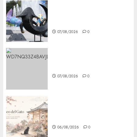
Plaza Tlaxcoaque se convierte
en el hábitat de la exposición
“Ajolotes en el Corazón”
07/08/2026
0
Aumentan multas de tránsito
en CDMX por ajuste de la UMA
07/08/2026
0
¿Amante de los michis?
Lánzate al Museo del Gato en
CDMX
06/08/2026
0