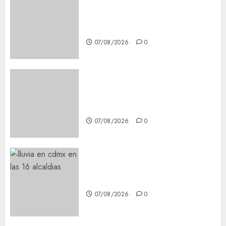
Glücksspiel Österreich –
Schritte und Methoden für
Einsteiger
07/08/2026
0
Best OnlyFans Woman Guide:
Premium Content, Privacy &
Mobile Access
07/08/2026
0
¡Agárrate! Ya viene el agua en
CDMX
07/08/2026
0