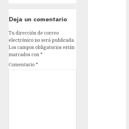
Clima
Conciertos
Deja un comentario
conciertos
gratis
Tu dirección de correo
electrónico no será publicada.
Congreso
CDMX
Los campos obligatorios están
marcados con
*
cultura
Comentario
*
cultura
CDMX
deportes
Edomex
espectáculos
examen de