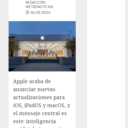
REDACCIÓN
Österreich –
METRONOTICIAS
Schritte und
06/02/2026
Methoden für
Einsteiger
Best OnlyFans
Woman Guide:
Premium
Content,
Privacy &
Mobile Access
¡Agárrate! Ya
Apple acaba de
viene el agua
anunciar nuevas
en CDMX
actualizaciones para
Plaza
iOS, iPadOS y macOS, y
Tlaxcoaque se
convierte en
el mensaje central es
el hábitat de
este: inteligencia
la exposición