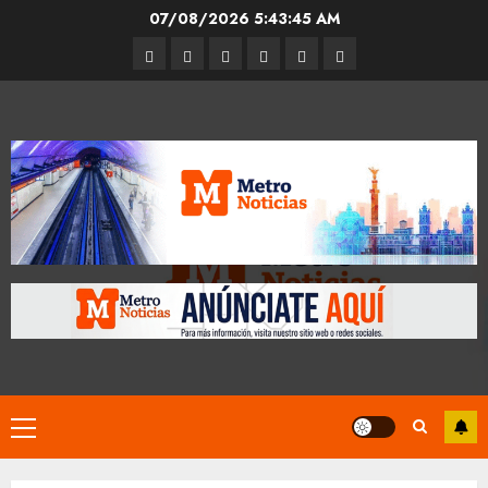
Skip
07/08/2026
5:43:45 AM
to
Entrevistas
Espectáculos
Movilidad
Metro
Cultura
Opinión
content
CDMX
Primary
Menu