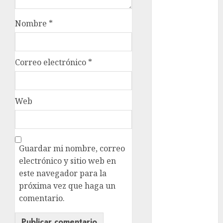
admisión
UNAM
Nombre
*
Futbol
Gobierno
de mexico
Correo electrónico
*
health
Web
Lluvias
Línea 2
Met
Guardar mi nombre, correo
electrónico y sitio web en
metro
este navegador para la
próxima vez que haga un
metro
CDMX
comentario.
Metrópoli