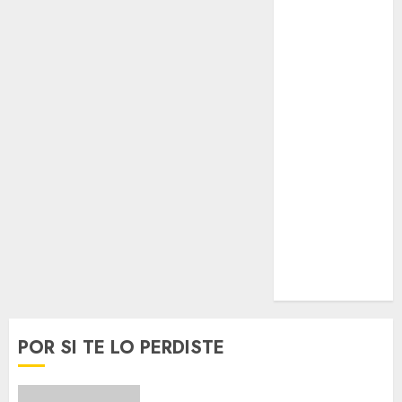
Espectáculos
Lifestyle
Lo Urbano
Metro CDMX
Metropoli
Movilidad
Nacionales
Opinión
Opinión
Tecnología
Videos
MetroNoticias
Viral
POR SI TE LO PERDISTE