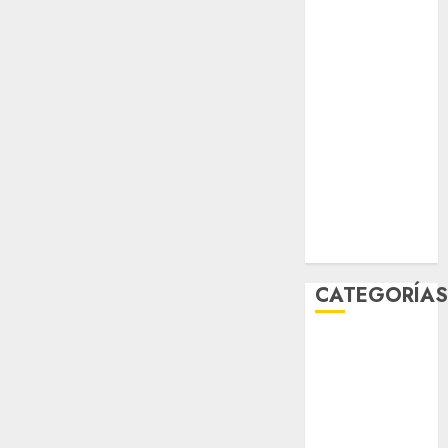
sport
STC
travel
UNAM
world
Zócalo
CATEGORÍA
Al Momento
Cultura
Deportes
El Rincón del
Opinólogo