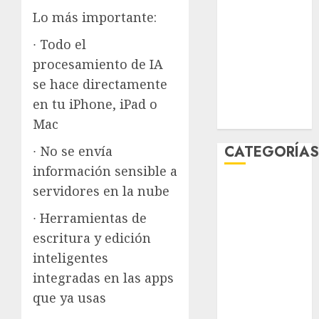
enero 2026
Lo más importante:
diciembre
∙ Todo el
2025
procesamiento de IA
noviembre
se hace directamente
2025
marzo 2020
en tu iPhone, iPad o
enero 2020
Mac
CATEGORÍA
∙ No se envía
información sensible a
Al Momento
servidores en la nube
Cultura
∙ Herramientas de
Deportes
escritura y edición
El Rincón del
inteligentes
Opinólogo
Espectáculos
integradas en las apps
Lifestyle
que ya usas
Lo Urbano