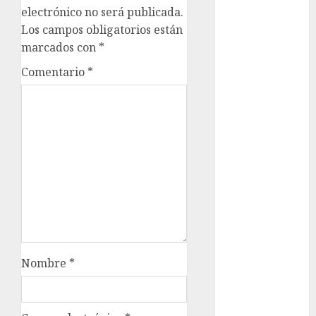
electrónico no será publicada.
cinema
Los campos obligatorios están
Ciudad de
marcados con
*
México
Comentario
*
Clara
Brugada
Claudia
Sheinbaum
Clima
Conciertos
conciertos
gratis
Nombre
*
Congreso
CDMX
cultura