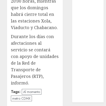
20:00 horas, mientras
nacionales
que los domingos
opinión
habrá cierre total en
las estaciones Xola,
Partido
Verde
Viaducto y Chabacano.
salud
Durante los días con
afectaciones al
sport
servicio se contará
con apoyo de unidades
STC
de la Red de
travel
Transporte de
Pasajeros (RTP),
UNAM
informó.
world
Tags:
Al momento
Zócalo
metro CDMX