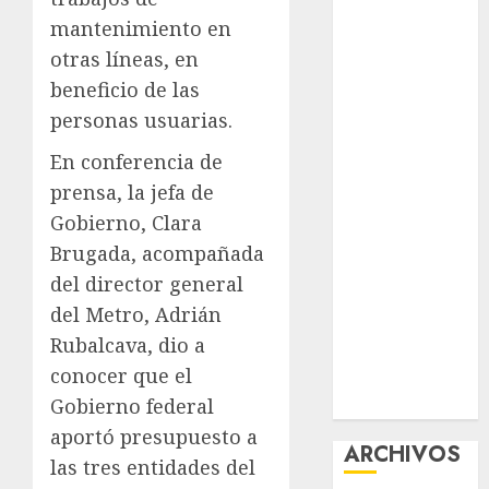
nuevas
mantenimiento en
acciones
otras líneas, en
contra el
beneficio de las
despojo
personas usuarias.
Diagnóstico
oportuno y
En conferencia de
prevención,
prensa, la jefa de
ejes para
Gobierno, Clara
mejorar la
Brugada, acompañada
salud de los
del director general
mexicanos
del Metro, Adrián
Clara Brugada
Rubalcava, dio a
anuncia las
conocer que el
líneas 4, 5 y 6
del Cablebús
Gobierno federal
aportó presupuesto a
ARCHIVOS
las tres entidades del