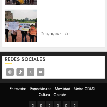
Aspirantes de la UNAM se
oponen al examen de control,
se manifiestan en Rectoría
03/08/2026
0
REDES SOCIALES
Entrevistas
Espectáculos
Movilidad
Metro CDMX
Cultura
Opinión
Entrevistas
Espectáculos
Movilidad
Metro
Cultura
Opinión