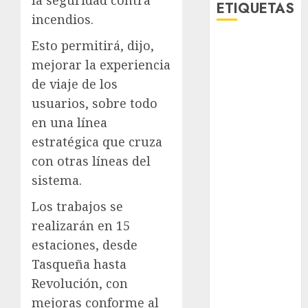
la seguridad contra
ETIQUETAS
incendios.
Esto permitirá, dijo,
Adrián
Rubalcava
mejorar la experiencia
de viaje de los
Adrián
Rubalcava
usuarios, sobre todo
Suárez
en una línea
Al momento
estratégica que cruza
con otras líneas del
almomento
sistema.
Arte
Los trabajos se
realizarán en 15
Bellas Artes
estaciones, desde
Business
Tasqueña hasta
Revolución, con
CDMX
mejoras conforme al