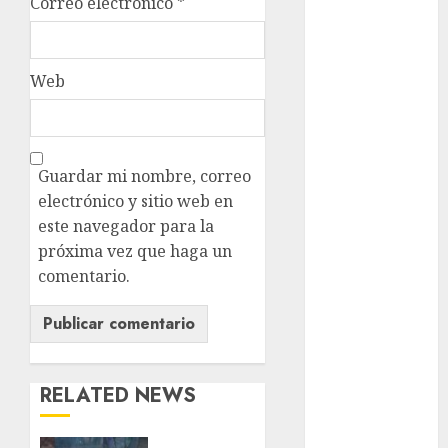
Correo electrónico
*
cultura
CDMX
Web
Cultura en
el Metro
deportes
Guardar mi nombre, correo
Edomex
electrónico y sitio web en
este navegador para la
espectáculos
próxima vez que haga un
comentario.
health
Lluvias
Línea 2
RELATED NEWS
Met