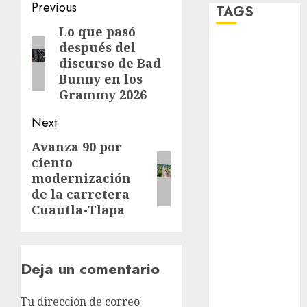
Post
Previous
TAGS
navigation
Lo que pasó
Previous
después del
post:
Adrián
discurso de Bad
Rubalcava
Bunny en los
Adrián
Grammy 2026
Rubalcava
Suárez
Next
Al momento
Avanza 90 por
Next
ciento
post:
almomento
modernización
de la carretera
Arte
Cuautla-Tlapa
Bellas Artes
Business
Deja un comentario
CDMX
Tu dirección de correo