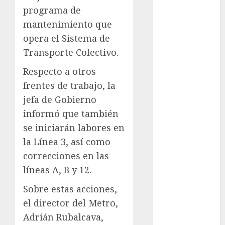
cinema
programa de
mantenimiento que
Ciudad de
México
opera el Sistema de
Transporte Colectivo.
Clara
Brugada
Respecto a otros
frentes de trabajo, la
Claudia
Sheinbaum
jefa de Gobierno
informó que también
Clima
se iniciarán labores en
Conciertos
la Línea 3, así como
correcciones en las
conciertos
gratis
líneas A, B y 12.
Sobre estas acciones,
Congreso
CDMX
el director del Metro,
Adrián Rubalcava,
cultura