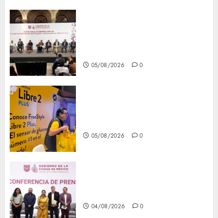
CDMX reforzará protección
del patrimonio familiar;
anuncian nuevas acciones
contra el despojo
05/08/2026
0
Diagnóstico oportuno y
prevención, ejes para mejorar
la salud de los mexicanos
05/08/2026
0
Clara Brugada anuncia las
líneas 4, 5 y 6 del Cablebús
04/08/2026
0