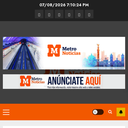
Skip
07/08/2026
7:10:24 PM
to
Entrevistas
Espectáculos
Movilidad
Metro
Cultura
Opinión
content
CDMX
Primary
Menu