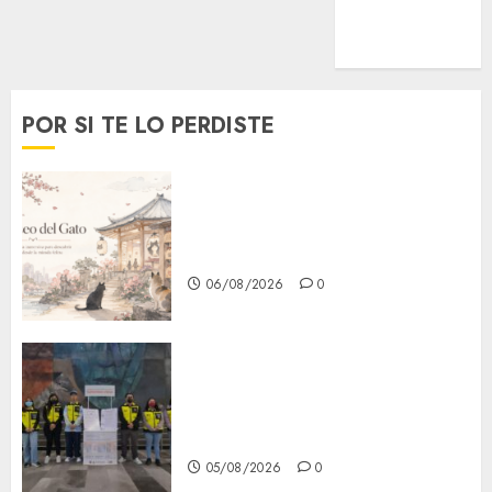
MetroNoticias
Viral
POR SI TE LO PERDISTE
¿Amante de los michis?
Lánzate al Museo del Gato en
CDMX
06/08/2026
0
Metro CDMX comparte
experiencias del programa
Salvemos Vidas con el Metro
de Chile
05/08/2026
0