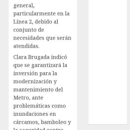
Cultura
general,
Deportes
particularmente en la
El Rincón del
Línea 2, debido al
Opinólogo
conjunto de
Espectáculos
necesidades que serán
Lifestyle
atendidas.
Lo Urbano
Metro CDMX
Clara Brugada indicó
Metropoli
que se garantizará la
Movilidad
inversión para la
Nacionales
modernización y
Opinión
mantenimiento del
Opinión
Metro, ante
Tecnología
problemáticas como
Videos
MetroNoticias
inundaciones en
Viral
cárcamos, bamboleo y