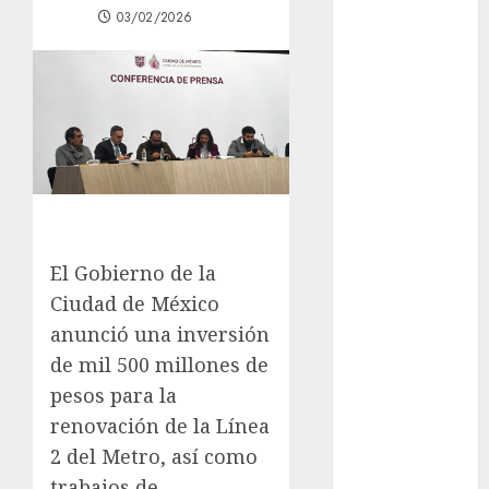
03/02/2026
los michis?
Lánzate al
Museo del
Gato en CDMX
Metro CDMX
comparte
experiencias
del programa
Salvemos
Vidas con el
El Gobierno de la
Metro de
Ciudad de México
Chile
anunció una inversión
CDMX
de mil 500 millones de
reforzará
pesos para la
protección del
renovación de la Línea
patrimonio
2 del Metro, así como
familiar;
anuncian
trabajos de