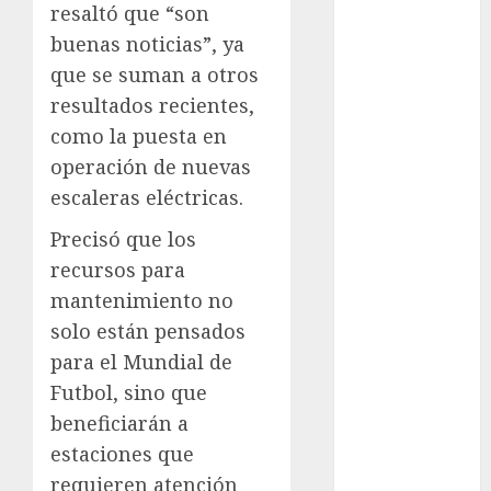
resaltó que “son
cultura
buenas noticias”, ya
CDMX
que se suman a otros
Cultura en
resultados recientes,
el Metro
como la puesta en
operación de nuevas
deportes
escaleras eléctricas.
Edomex
Precisó que los
espectáculos
recursos para
mantenimiento no
health
solo están pensados
Lluvias
para el Mundial de
Futbol, sino que
Línea 2
beneficiarán a
Met
estaciones que
requieren atención