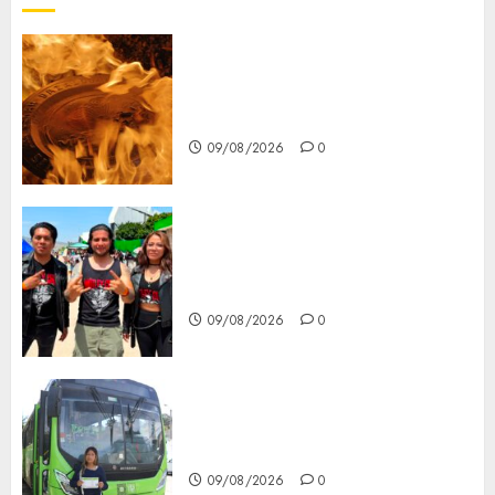
Santa Clara del Cobre celebra
60 años de su Feria Nacional
del Cobre
09/08/2026
0
Mötley Crüe convierte a San
Luis Potosí en la capital
roquera
09/08/2026
0
Arranca prueba piloto de dos
rutas locales en Tlalpan
09/08/2026
0