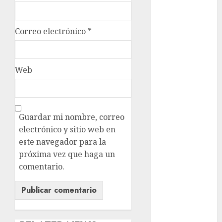
Sheinbaum
Clima
Correo electrónico
*
Conciertos
Web
conciertos
gratis
Congreso
CDMX
Guardar mi nombre, correo
cultura
electrónico y sitio web en
este navegador para la
cultura
próxima vez que haga un
CDMX
comentario.
deportes
Edomex
espectáculos