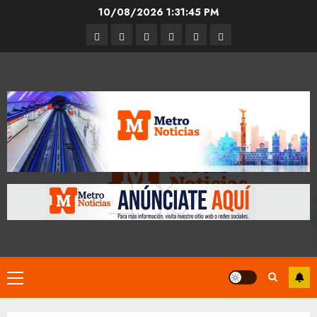
Skip
10/08/2026
1:31:46 PM
to
Entrevistas
Espectáculos
Movilidad
Metro
Cultura
Opinión
content
CDMX
Primary
Menu