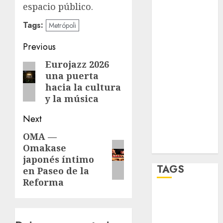
espacio público.
salud
Tags:
Metrópoli
sport
Post
Previous
STC
navigation
Eurojazz 2026
Previous
una puerta
travel
post:
hacia la cultura
y la música
UNAM
Next
world
OMA —
Next
Zócalo
Omakase
post:
japonés íntimo
TAGS
en Paseo de la
Reforma
Adrián
Rubalcava