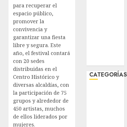
marzo 2026
para recuperar el
febrero 2026
espacio público,
enero 2026
promover la
diciembre
convivencia y
2025
garantizar una fiesta
noviembre
libre y segura. Este
2025
año, el festival contará
marzo 2020
con 20 sedes
enero 2020
distribuidas en el
CATEGORÍA
Centro Histórico y
diversas alcaldías, con
Al Momento
la participación de 75
Cultura
grupos y alrededor de
Deportes
450 artistas, muchos
El Rincón del
de ellos liderados por
Opinólogo
Espectáculos
mujeres.