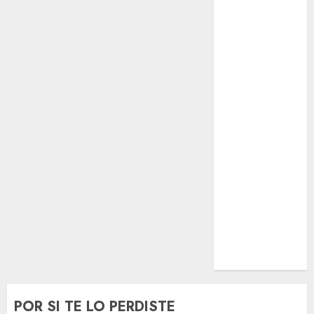
El Rincón del
Opinólogo
Espectáculos
Lifestyle
Lo Urbano
Metro CDMX
Metropoli
Movilidad
Nacionales
Opinión
Opinión
Tecnología
Videos
MetroNoticias
Viral
POR SI TE LO PERDISTE