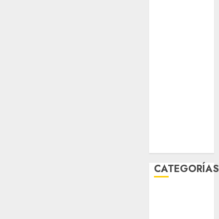
salud
sport
STC
travel
UNAM
world
Zócalo
CATEGORÍA
Al Momento
Cultura
Deportes