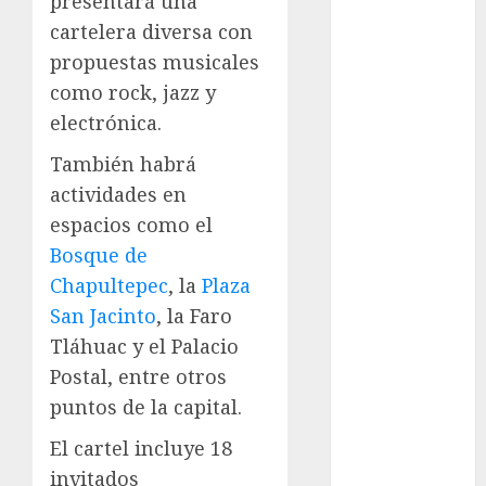
presentará una
Adrián
Rubalcava
cartelera diversa con
Suárez
propuestas musicales
Al momento
como rock, jazz y
electrónica.
almomento
También habrá
Arte
actividades en
espacios como el
Business
Bosque de
CDMX
Chapultepec
, la
Plaza
San Jacinto
, la Faro
cine
Tláhuac y el Palacio
cinema
Postal, entre otros
puntos de la capital.
Clara
Brugada
El cartel incluye 18
Claudia
invitados