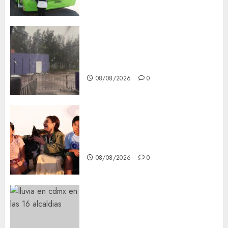
Activó el GCDMX Plan
Tlaloque por aguacero del
viernes
08/08/2026
0
Clara Brugada entregó 24 mil
becas para Uniformes y Útiles
Escolares a estudiantes
08/08/2026
0
¡Agárrate! Ya viene el agua en
CDMX