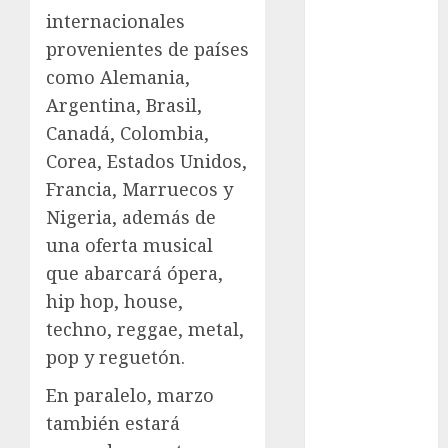
Sheinbaum
internacionales
provenientes de países
Clima
como Alemania,
Conciertos
Argentina, Brasil,
Canadá, Colombia,
conciertos
gratis
Corea, Estados Unidos,
Francia, Marruecos y
Congreso
CDMX
Nigeria, además de
una oferta musical
cultura
que abarcará ópera,
cultura
hip hop, house,
CDMX
techno, reggae, metal,
pop y reguetón.
deportes
En paralelo, marzo
Edomex
también estará
espectáculos