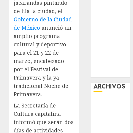
jacarandas pintando
Tlaloque por
de lila la ciudad, el
aguacero del
Gobierno de la Ciudad
viernes
de México
anunció un
Clara Brugada
amplio programa
entregó 24 mil
becas para
cultural y deportivo
Uniformes y
para el 21 y 22 de
Útiles
marzo, encabezado
Escolares a
por el Festival de
estudiantes
Primavera y la ya
ARCHIVOS
tradicional Noche de
Primavera.
agosto 2026
La Secretaría de
julio 2026
Cultura capitalina
junio 2026
informó que serán dos
mayo 2026
días de actividades
abril 2026