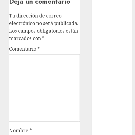
Deja un comentario
Adrián
Rubalcava
Suárez
Tu dirección de correo
electrónico no será publicada.
Al momento
Los campos obligatorios están
marcados con
*
almomento
Comentario
*
Arte
Business
CDMX
cine
cinema
Clara
Brugada
Nombre
*
Claudia