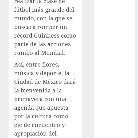
realizar la clase de
fútbol más grande del
Metrópoli
mundo, con la que se
movilidad
buscará romper un
récord Guinness como
Movilidad
parte de las acciones
CDMX
rumbo al Mundial.
mundial
2026
Así, entre flores,
música y deporte, la
México
Ciudad de México dará
Música
la bienvenida a la
primavera con una
nacionales
agenda que apuesta
opinión
por la cultura como
eje de encuentro y
Partido
apropiación del
Verde