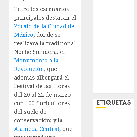
Lifestyle
Entre los escenarios
Lo Urbano
principales destacan el
Metro CDMX
Zócalo de la Ciudad de
Metropoli
México
, donde se
Movilidad
Nacionales
realizará la tradicional
Opinión
Noche Sonidera; el
Opinión
Monumento a la
Tecnología
Revolución
, que
Videos
además albergará el
MetroNoticias
Festival de las Flores
Viral
del 20 al 22 de marzo
ETIQUETAS
con 100 floricultores
del suelo de
conservación; y la
Adrián
Rubalcava
Alameda Central
, que