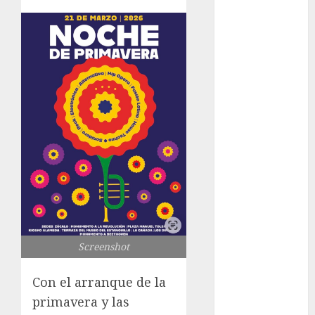
del Cobre
celebra 60
años de su
Feria Nacional
del Cobre
Mötley Crüe
convierte a
San Luis
Potosí en la
capital
roquera
Arranca
prueba piloto
de dos rutas
Screenshot
locales en
Tlalpan
Con el arranque de la
Activó el
primavera y las
GCDMX Plan