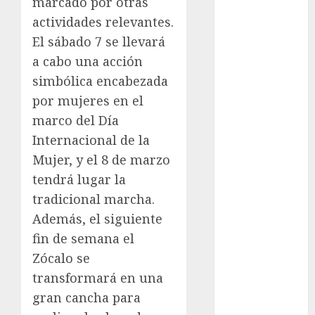
marcado por otras
actividades relevantes.
examen de
admisión
El sábado 7 se llevará
UNAM
a cabo una acción
Futbol
simbólica encabezada
por mujeres en el
Gobierno
marco del Día
de mexico
Internacional de la
health
Mujer, y el 8 de marzo
tendrá lugar la
Lluvias
tradicional marcha.
Línea 2
Además, el siguiente
fin de semana el
Met
Zócalo se
metro
transformará en una
gran cancha para
metro
CDMX