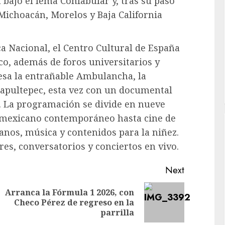
a bajo el lema Confabular y, tras su paso
Michoacán, Morelos y Baja California
ca Nacional, el Centro Cultural de España
o, además de foros universitarios y
sa la entrañable Ambulancha, la
Chapultepec, esta vez con un documental
. La programación se divide en nueve
 mexicano contemporáneo hasta cine de
os, música y contenidos para la niñez.
es, conversatorios y conciertos en vivo.
Next
Arranca la Fórmula 1 2026, con
Previous
Next
Checo Pérez de regreso en la
post:
post:
parrilla