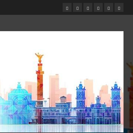
Entrevistas
Espectáculos
Movilidad
Metro
Cultura
Opinió
CDMX