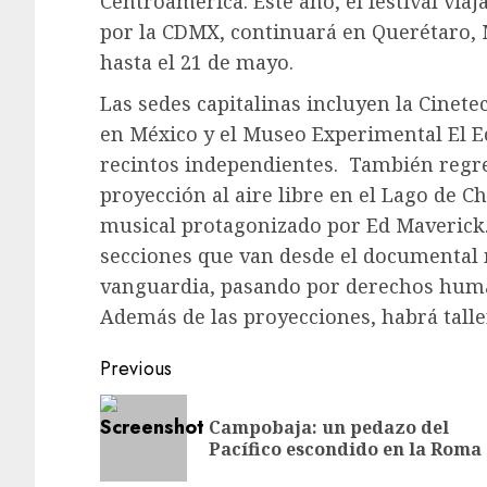
Centroamérica. Este año, el festival viaj
por la CDMX, continuará en Querétaro, 
hasta el 21 de mayo.
Las sedes capitalinas incluyen la Cinete
en México y el Museo Experimental El Ec
recintos independientes.
También regre
proyección al aire libre en el Lago de 
musical protagonizado por Ed Maverick
secciones que van desde el documental
vanguardia, pasando por derechos human
Además de las proyecciones, habrá taller
Post
Previous
navigation
Campobaja: un pedazo del
Pacífico escondido en la Roma