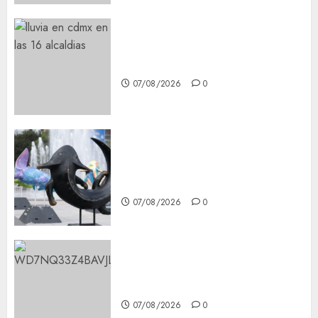
¡Agárrate! Ya viene el agua en
CDMX
07/08/2026
0
Plaza Tlaxcoaque se convierte
en el hábitat de la exposición
“Ajolotes en el Corazón”
07/08/2026
0
Aumentan multas de tránsito
en CDMX por ajuste de la UMA
07/08/2026
0