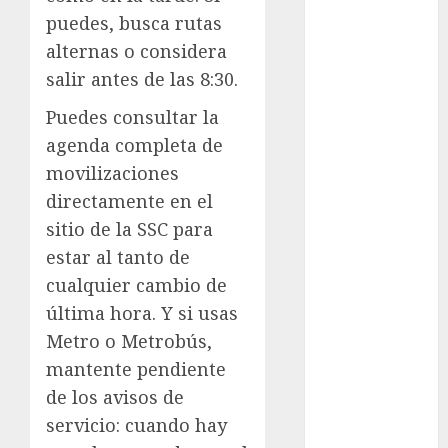
examen de
puedes, busca rutas
admisión
UNAM
alternas o considera
salir antes de las 8:30.
Futbol
Puedes consultar la
Gobierno
agenda completa de
de mexico
movilizaciones
health
directamente en el
sitio de la SSC para
Lluvias
estar al tanto de
Línea 2
cualquier cambio de
última hora. Y si usas
Met
Metro o Metrobús,
metro
mantente pendiente
de los avisos de
metro
CDMX
servicio: cuando hay