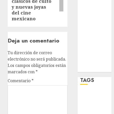
salud
clásicos de culto
y nuevas joyas
sport
del cine
mexicano
STC
travel
Deja un comentario
UNAM
Tu dirección de correo
world
electrónico no será publicada.
Los campos obligatorios están
Zócalo
marcados con
*
TAGS
Comentario
*
Adrián
Rubalcava
Adrián