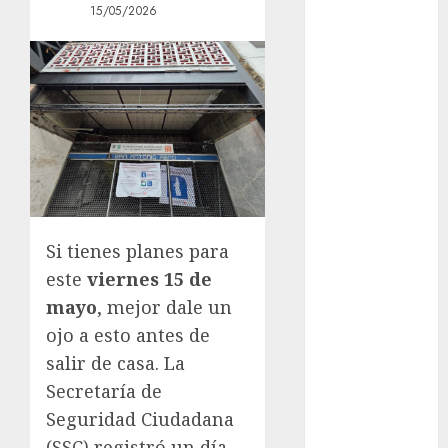
15/05/2026
entregó 24 mil
becas para
Uniformes y
Útiles
Escolares a
estudiantes
Glücksspiel
Österreich –
Schritte und
Methoden für
Si tienes planes para
Einsteiger
este
viernes 15 de
Best OnlyFans
mayo
, mejor dale un
Woman Guide:
ojo a esto antes de
Premium
salir de casa. La
Content,
Secretaría de
Privacy &
Seguridad Ciudadana
Mobile Access
¡Agárrate! Ya
(SSC) registró un día