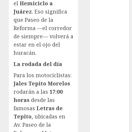
el
Hemiciclo a
Suárez
Juárez
. Eso significa
Al momento
que Paseo de la
Reforma —el corredor
almomento
de siempre— volverá a
Arte
estar en el ojo del
huracán.
Business
La rodada del día
CDMX
Para los motociclistas:
cine
Jales Tepito Morelos
rodarán a las
17:00
cinema
horas
desde las
Clara
famosas
Letras de
Brugada
Tepito
, ubicadas en
Claudia
Av. Paseo de la
Sheinbaum