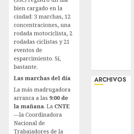
viene el agua
bien cargado en la
en CDMX
ciudad: 3 marchas, 12
Plaza
concentraciones, una
Tlaxcoaque se
rodada motociclista, 2
convierte en
rodadas ciclistas y 21
el hábitat de
eventos de
la exposición
esparcimiento. Sí,
“Ajolotes en el
Corazón”
bastante.
Las marchas del día
ARCHIVOS
La más madrugadora
agosto 2026
arranca a las
9:00 de
julio 2026
la mañana
. La
CNTE
junio 2026
—la Coordinadora
mayo 2026
Nacional de
abril 2026
Trabajadores de la
marzo 2026