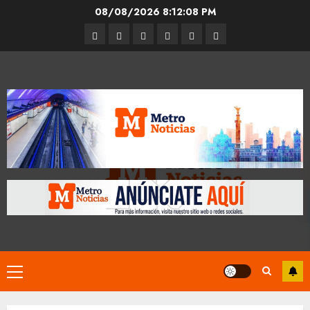
Skip
08/08/2026
8:12:09 PM
to
Entrevistas
Espectáculos
Movilidad
Metro
Cultura
Opinión
content
CDMX
Primary
Menu