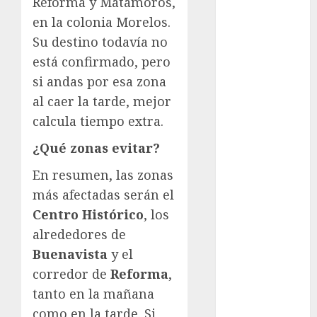
Reforma y Matamoros,
Clima
en la colonia Morelos.
Su destino todavía no
Conciertos
está confirmado, pero
conciertos
si andas por esa zona
gratis
al caer la tarde, mejor
calcula tiempo extra.
Congreso
CDMX
¿Qué zonas evitar?
cultura
En resumen, las zonas
cultura
más afectadas serán el
CDMX
Centro Histórico
, los
alrededores de
deportes
Buenavista
y el
Edomex
corredor de
Reforma
,
tanto en la mañana
espectáculos
como en la tarde. Si