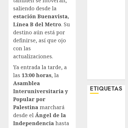
también se moverán,
Lo Urbano
saliendo desde la
Metro CDMX
estación Buenavista,
Metropoli
Línea B del Metro
. Su
Movilidad
destino aún está por
Nacionales
Opinión
definirse, así que ojo
Opinión
con las
Tecnología
actualizaciones.
Videos
Ya entrada la tarde, a
MetroNoticias
las
13:00 horas
, la
Viral
Asamblea
ETIQUETAS
Interuniversitaria y
Popular por
Adrián
Palestina
marchará
Rubalcava
desde el
Ángel de la
Adrián
Independencia
hasta
Rubalcava