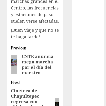
marchas grandes en el
Metrópoli
Centro, las frecuencias
movilidad
y estaciones de paso
suelen verse afectadas.
Movilidad
CDMX
¡Buen viaje y que no se
te haga tarde!
mundial
2026
Post
Previous
México
navigation
CNTE anuncia
Previous
mega marcha
Música
post:
por el día del
nacionales
maestro
Next
opinión
Cineteca de
Next
Partido
Chapultepec
Verde
post:
regresa con