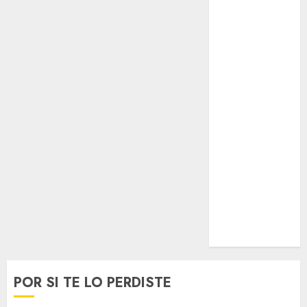
Opinólogo
Espectáculos
Lifestyle
Lo Urbano
Metro CDMX
Metropoli
Movilidad
Nacionales
Opinión
Opinión
Tecnología
Videos
MetroNoticias
Viral
POR SI TE LO PERDISTE