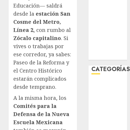
febrero 2026
Educación— saldrá
enero 2026
desde la
estación San
diciembre
Cosme del Metro,
2025
Línea 2
, con rumbo al
noviembre
Zócalo capitalino
. Si
2025
vives o trabajas por
marzo 2020
ese corredor, ya sabes:
enero 2020
Paseo de la Reforma y
CATEGORÍA
el Centro Histórico
estarán complicados
Al Momento
desde temprano.
Cultura
A la misma hora, los
Deportes
El Rincón del
Comités para la
Opinólogo
Defensa de la Nueva
Espectáculos
Escuela Mexicana
Lifestyle