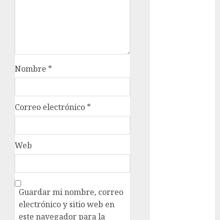
Rubalcava
Suárez
Al momento
almomento
Nombre
*
Arte
Business
Correo electrónico
*
CDMX
cine
Web
cinema
Clara
Brugada
Guardar mi nombre, correo
electrónico y sitio web en
Claudia
Sheinbaum
este navegador para la