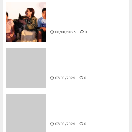
Clara Brugada entregó 24 mil
becas para Uniformes y Útiles
Escolares a estudiantes
08/08/2026
0
Glücksspiel Österreich –
Schritte und Methoden für
Einsteiger
07/08/2026
0
Best OnlyFans Woman Guide:
Premium Content, Privacy &
Mobile Access
07/08/2026
0