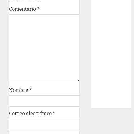
Opinólogo
Comentario
*
Espectáculos
Lifestyle
Lo Urbano
Metro CDMX
Metropoli
Movilidad
Nacionales
Opinión
Opinión
Tecnología
Videos
Nombre
*
MetroNoticias
Viral
Correo electrónico
*