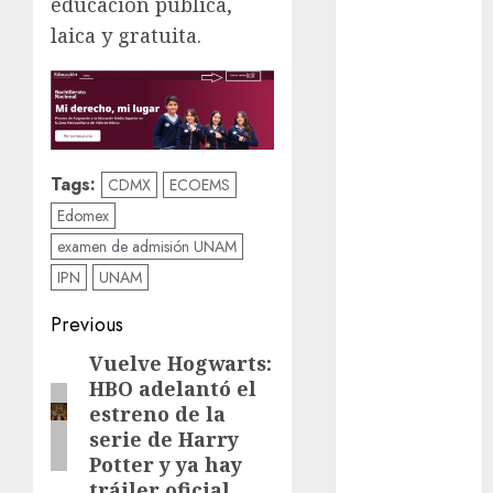
educación pública,
Metrópoli
laica y gratuita.
movilidad
Movilidad
CDMX
mundial
Tags:
CDMX
ECOEMS
2026
Edomex
México
examen de admisión UNAM
IPN
UNAM
Música
Post
Previous
nacionales
navigation
Vuelve Hogwarts:
Previous
HBO adelantó el
opinión
post:
estreno de la
Partido
serie de Harry
Verde
Potter y ya hay
tráiler oficial