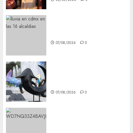
¡Agárrate! Ya viene el agua en
CDMX
07/08/2026
0
Plaza Tlaxcoaque se convierte
en el hábitat de la exposición
“Ajolotes en el Corazón”
07/08/2026
0
Aumentan multas de tránsito
en CDMX por ajuste de la UMA