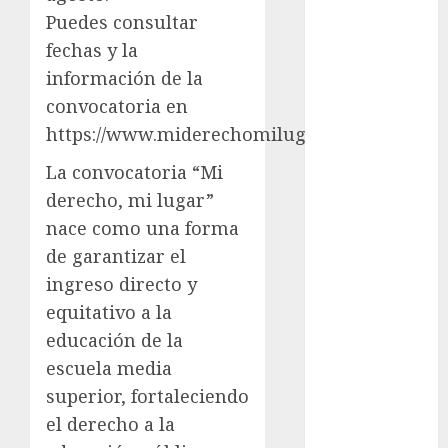
examen de
Puedes consultar
admisión
fechas y la
UNAM
información de la
Futbol
convocatoria en
https://www.miderechomilugar.gob.mx/
Gobierno
de mexico
La convocatoria “Mi
health
derecho, mi lugar”
nace como una forma
Lluvias
de garantizar el
Línea 2
ingreso directo y
equitativo a la
Met
educación de la
metro
escuela media
superior, fortaleciendo
metro
el derecho a la
CDMX