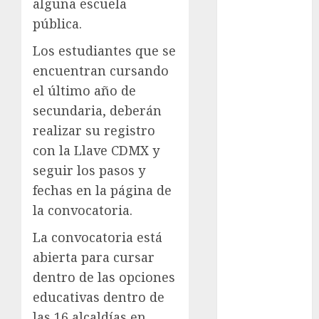
alguna escuela
Suárez
pública.
Al momento
Los estudiantes que se
almomento
encuentran cursando
el último año de
Arte
secundaria, deberán
realizar su registro
Business
con la Llave CDMX y
CDMX
seguir los pasos y
fechas en la página de
cine
la convocatoria.
cinema
La convocatoria está
Clara
abierta para cursar
Brugada
dentro de las opciones
Claudia
educativas dentro de
Sheinbaum
las 16 alcaldías en