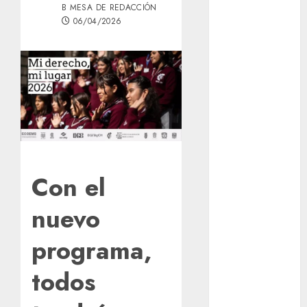
B MESA DE REDACCIÓN
entregó 24 mil
06/04/2026
becas para
Uniformes y
Útiles
Escolares a
estudiantes
¡Agárrate! Ya
viene el agua
en CDMX
Plaza
Con el
Tlaxcoaque se
convierte en
nuevo
el hábitat de
la exposición
programa,
“Ajolotes en el
Corazón”
todos
Aumentan
multas de