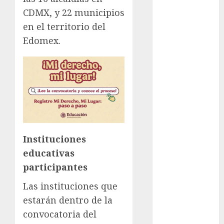
CDMX, y 22 municipios
Clima
en el territorio del
Conciertos
Edomex.
conciertos
gratis
Congreso
CDMX
cultura
cultura
Instituciones
CDMX
educativas
deportes
participantes
Las instituciones que
Edomex
estarán dentro de la
espectáculos
convocatoria del