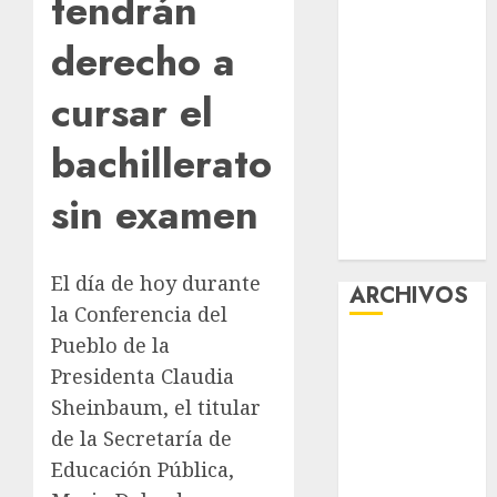
tendrán
tránsito en
derecho a
CDMX por
ajuste de la
cursar el
UMA
¿Amante de
bachillerato
los michis?
Lánzate al
sin examen
Museo del
Gato en CDMX
El día de hoy durante
ARCHIVOS
la Conferencia del
Pueblo de la
agosto 2026
Presidenta Claudia
julio 2026
Sheinbaum, el titular
junio 2026
mayo 2026
de la Secretaría de
abril 2026
Educación Pública,
marzo 2026