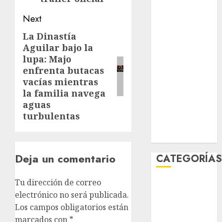
salud
Next
sport
La Dinastía
Next
STC
Aguilar bajo la
post:
lupa: Majo
travel
enfrenta butacas
vacías mientras
UNAM
la familia navega
aguas
world
turbulentas
Zócalo
Deja un comentario
CATEGORÍA
Tu dirección de correo
Al Momento
electrónico no será publicada.
Cultura
Los campos obligatorios están
Deportes
marcados con
*
El Rincón del