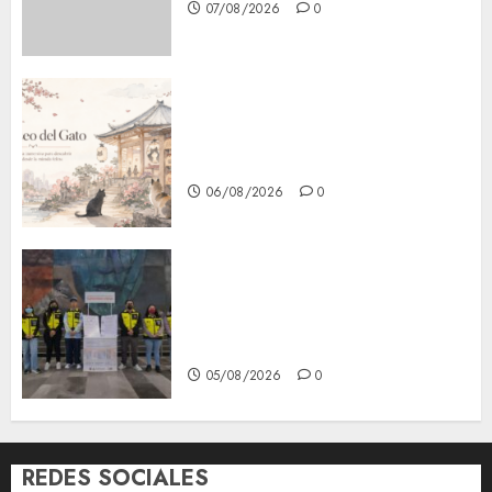
07/08/2026
0
¿Amante de los michis?
Lánzate al Museo del Gato en
CDMX
06/08/2026
0
Metro CDMX comparte
experiencias del programa
Salvemos Vidas con el Metro
de Chile
05/08/2026
0
REDES SOCIALES