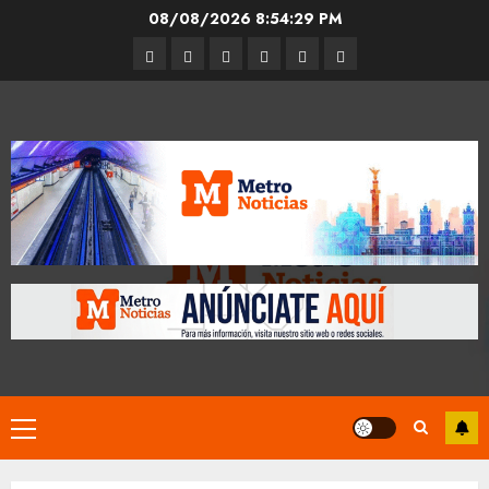
Skip
08/08/2026
8:54:30 PM
to
Entrevistas
Espectáculos
Movilidad
Metro
Cultura
Opinión
content
CDMX
Primary
Menu