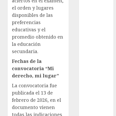
Rubalcava
aciertos en el examen,
Suárez
el orden y lugares
disponibles de las
Al momento
preferencias
almomento
educativas y el
promedio obtenido en
Arte
la educación
Business
secundaria.
CDMX
Fechas de la
convocatoria “Mi
cine
derecho, mi lugar”
cinema
La convocatoria fue
publicada el 13 de
Clara
Brugada
febrero de 2026, en el
documento vienen
Claudia
Sheinbaum
todas las indicaciones