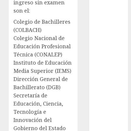
ingreso sin examen
examen de
admisión
son el:
UNAM
Colegio de Bachilleres
Futbol
(COLBACH)
Colegio Nacional de
Gobierno
de mexico
Educación Profesional
Técnica (CONALEP)
health
Instituto de Educación
Lluvias
Media Superior (IEMS)
Dirección General de
Línea 2
Bachillerato (DGB)
Met
Secretaría de
Educación, Ciencia,
metro
Tecnología e
metro
Innovación del
CDMX
Gobierno del Estado