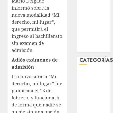
Mario Delgado
febrero 2026
informó sobre la
enero 2026
nueva modalidad “Mi
diciembre
derecho, mi lugar”,
2025
que permitirá el
noviembre
ingreso al bachillerato
2025
marzo 2020
sin examen de
enero 2020
admisión.
CATEGORÍA
Adiós exámenes de
admisión
Al Momento
La convocatoria “Mi
Cultura
derecho, mi lugar” fue
Deportes
publicada el 13 de
El Rincón del
febrero, y funcionará
Opinólogo
Espectáculos
de forma que nadie se
Lifestyle
quede sin una opción