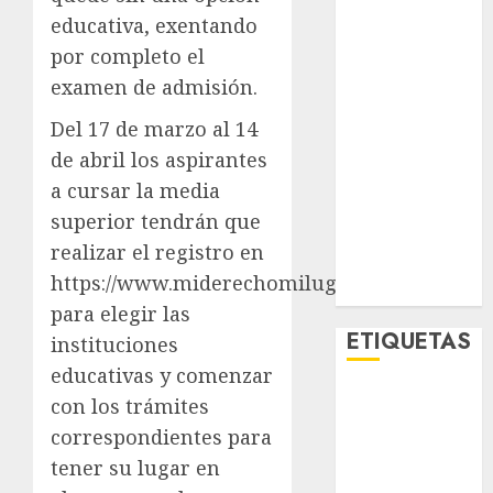
Lo Urbano
educativa, exentando
Metro CDMX
por completo el
Metropoli
examen de admisión.
Movilidad
Nacionales
Del 17 de marzo al 14
Opinión
de abril los aspirantes
Opinión
a cursar la media
Tecnología
superior tendrán que
Videos
realizar el registro en
MetroNoticias
https://www.miderechomilugar.gob.mx/
Viral
para elegir las
ETIQUETAS
instituciones
educativas y comenzar
con los trámites
Adrián
Rubalcava
correspondientes para
tener su lugar en
Adrián
Rubalcava