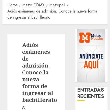
Home
Metro CDMX
Metropoli
Adiós exámenes de admisión. Conoce la nueva forma
de ingresar al bachillerato
Adiós
exámenes
de
admisión.
Conoce la
nueva
forma de
ENTRADAS
ingresar al
RECIENTES
bachillerato
Clara Brugada