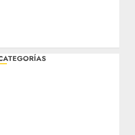
febrero 2026
enero 2026
diciembre 2025
noviembre 2025
marzo 2020
enero 2020
CATEGORÍAS
Al Momento
Cultura
Deportes
El Rincón del Opinólogo
Espectáculos
ifestyle
Lo Urbano
Metro CDMX
Metropoli