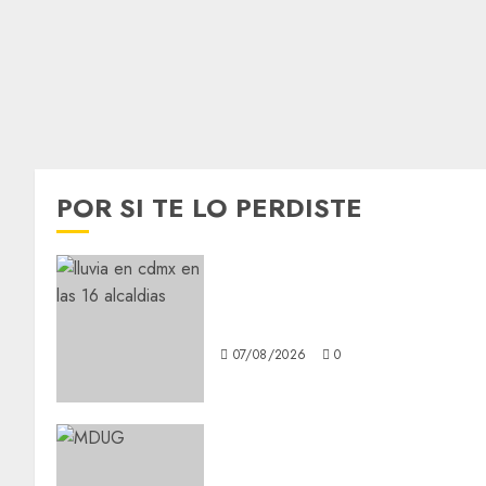
POR SI TE LO PERDISTE
¡Agárrate! Ya viene el agua
en CDMX
07/08/2026
0
¿Amante de los michis?
Lánzate al Museo del Gato en