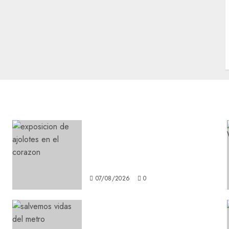
Plaza Tlaxcoaque se
convierte en el hábitat de la
exposición “Ajolotes en el
Corazón”
07/08/2026
0
Metro CDMX comparte
experiencias del programa