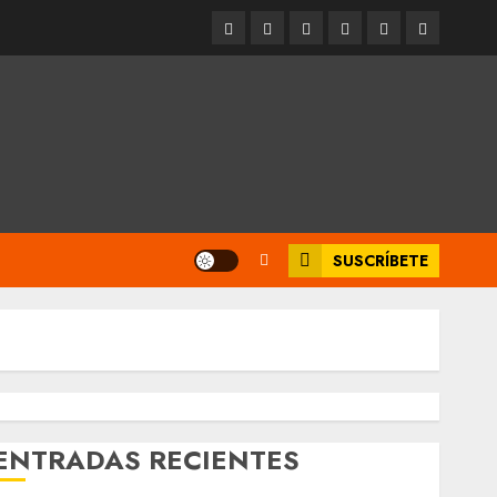
Entrevistas
Espectáculos
Movilidad
Metro
Cultura
Opinión
CDMX
SUSCRÍBETE
ENTRADAS RECIENTES