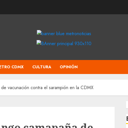
ETRO CDMX
CULTURA
OPINIÓN
 de vacunación contra el sarampión en la CDMX
mingo camapaña de