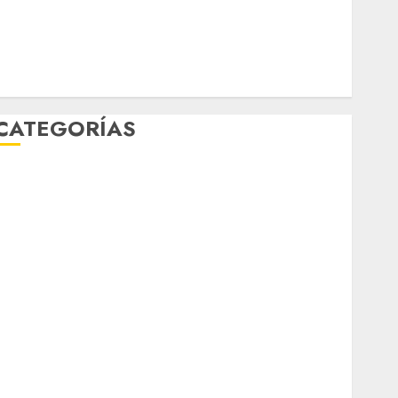
mundial 2026
México
Música
nacionales
opinión
Partido Verde
salud
sport
STC
travel
UNAM
world
Zócalo
CATEGORÍAS
Al Momento
Cultura
Deportes
El Rincón del Opinólogo
Espectáculos
ifestyle
Lo Urbano
Metro CDMX
Metropoli
Movilidad
Nacionales