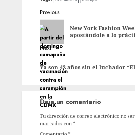
Post
Previous
navigation
Previous
New York Fashion Wee
post:
apostándole a lo práct
Next
Next
Ya son 42 años sin el luchador “E
post:
Deja un comentario
Tu dirección de correo electrónico no ser
marcados con
*
Comentario
*