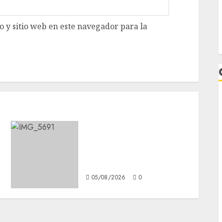
 y sitio web en este navegador para la
CDMX reforzará
a
protección del patrimonio
familiar; anuncian nuevas
L
acciones contra el despojo
05/08/2026
0