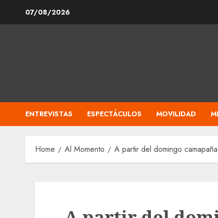
Skip
07/08/2026
to
content
ENTREVISTAS
ESPECTÁCULOS
MOVILIDAD
M
Home
Al Momento
A partir del domingo camapaña
A partir del do