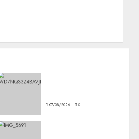
Opinión
Opinión
Tecnología
Videos MetroNoticias
Viral
Aumentan multas de tránsito
en CDMX por ajuste de la
UMA
07/08/2026
0
CDMX reforzará protección
del patrimonio familiar;