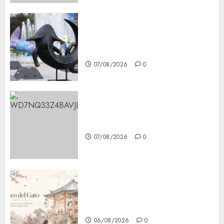
Plaza Tlaxcoaque se convierte
en el hábitat de la exposición
“Ajolotes en el Corazón”
07/08/2026
0
Aumentan multas de tránsito
en CDMX por ajuste de la UMA
07/08/2026
0
¿Amante de los michis?
Lánzate al Museo del Gato en
CDMX
06/08/2026
0