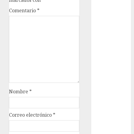
marcados con
*
Metrópoli
Comentario
*
movilidad
Movilidad
CDMX
mundial
2026
México
Música
nacionales
Nombre
*
opinión
Correo electrónico
*
Partido
Verde