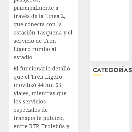
febrero 2026
principalmente a
enero 2026
través de la Línea 2,
diciembre
que conecta con la
2025
estación Tasqueña y el
noviembre
servicio de Tren
2025
Ligero rumbo al
marzo 2020
enero 2020
estadio.
El funcionario detalló
CATEGORÍA
que el Tren Ligero
movilizó 44 mil 65
Al Momento
Cultura
viajes, mientras que
Deportes
los servicios
El Rincón del
especiales de
Opinólogo
transporte público,
Espectáculos
entre RTP, Trolebús y
Lifestyle