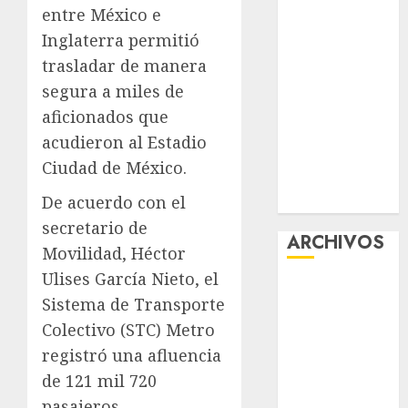
entre México e
la exposición
Inglaterra permitió
“Ajolotes en el
Corazón”
trasladar de manera
Aumentan
segura a miles de
multas de
aficionados que
tránsito en
acudieron al Estadio
CDMX por
Ciudad de México.
ajuste de la
UMA
De acuerdo con el
secretario de
ARCHIVOS
Movilidad, Héctor
Ulises García Nieto, el
agosto 2026
Sistema de Transporte
julio 2026
Colectivo (STC) Metro
junio 2026
registró una afluencia
mayo 2026
abril 2026
de 121 mil 720
marzo 2026
pasajeros,