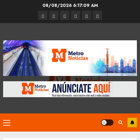
Skip
08/08/2026
6:17:10 AM
to
Entrevistas
Espectáculos
Movilidad
Metro
Cultura
Opinión
content
CDMX
Primary
Menu