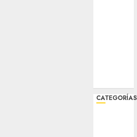
salud
sport
STC
travel
UNAM
world
Zócalo
CATEGORÍA
Al Momento
Cultura
Deportes
El Rincón del