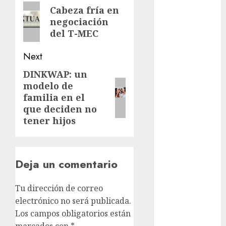
navigation
examen de
Previous
Cabeza fría en
admisión
negociación
post:
UNAM
del T-MEC
Futbol
Next
Gobierno
DINKWAP: un
de mexico
Next
modelo de
post:
health
familia en el
que deciden no
Lluvias
tener hijos
Línea 2
Met
Deja un comentario
metro
Tu dirección de correo
electrónico no será publicada.
metro
CDMX
Los campos obligatorios están