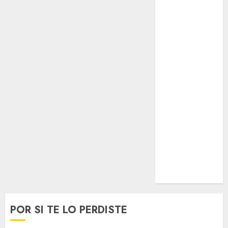
Opinólogo
Espectáculos
Lifestyle
Lo Urbano
Metro CDMX
Metropoli
Movilidad
Nacionales
Opinión
Opinión
Tecnología
Videos
MetroNoticias
Viral
POR SI TE LO PERDISTE