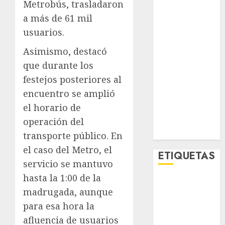
Metrobús, trasladaron
Lo Urbano
a más de 61 mil
Metro CDMX
usuarios.
Metropoli
Movilidad
Asimismo, destacó
Nacionales
que durante los
Opinión
festejos posteriores al
Opinión
encuentro se amplió
Tecnología
el horario de
Videos
MetroNoticias
operación del
Viral
transporte público. En
el caso del Metro, el
ETIQUETAS
servicio se mantuvo
hasta la 1:00 de la
Adrián
madrugada, aunque
Rubalcava
para esa hora la
Adrián
afluencia de usuarios
Rubalcava