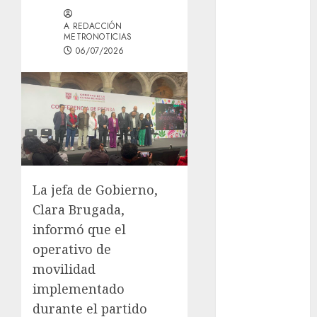
GCDMX Plan
A REDACCIÓN
Tlaloque por
METRONOTICIAS
aguacero del
06/07/2026
viernes
Clara Brugada
entregó 24 mil
becas para
Uniformes y
Útiles
Escolares a
La jefa de Gobierno,
estudiantes
¡Agárrate! Ya
Clara Brugada,
viene el agua
informó que el
en CDMX
operativo de
Plaza
movilidad
Tlaxcoaque se
implementado
convierte en
durante el partido
el hábitat de