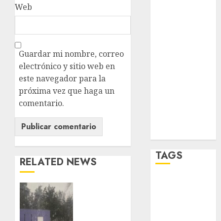
salud
Web
sport
STC
Guardar mi nombre, correo
travel
electrónico y sitio web en
este navegador para la
UNAM
próxima vez que haga un
comentario.
world
Zócalo
TAGS
RELATED NEWS
Adrián
Activó
Rubalcava
el
GCDMX
Adrián
Plan