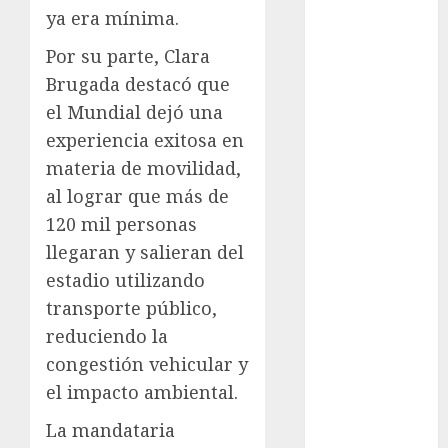
Suárez
ya era mínima.
Al momento
Por su parte, Clara
Brugada destacó que
almomento
el Mundial dejó una
experiencia exitosa en
Arte
materia de movilidad,
Business
al lograr que más de
120 mil personas
CDMX
llegaran y salieran del
cine
estadio utilizando
transporte público,
cinema
reduciendo la
Clara
congestión vehicular y
Brugada
el impacto ambiental.
Claudia
La mandataria
Sheinbaum