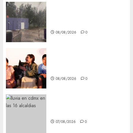
Activó el GCDMX Plan
Tlaloque por aguacero del
viernes
08/08/2026
0
Clara Brugada entregó 24 mil
becas para Uniformes y Útiles
Escolares a estudiantes
08/08/2026
0
¡Agárrate! Ya viene el agua en
CDMX
07/08/2026
0