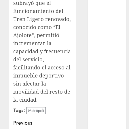
subrayó que el
Clima
funcionamiento del
Tren Ligero renovado,
Conciertos
conocido como “El
conciertos
Ajolote”, permitió
gratis
incrementar la
Congreso
capacidad y frecuencia
CDMX
del servicio,
cultura
facilitando el acceso al
inmueble deportivo
cultura
CDMX
sin afectar la
movilidad del resto de
deportes
la ciudad.
Edomex
Tags:
Metrópoli
espectáculos
Post
Previous