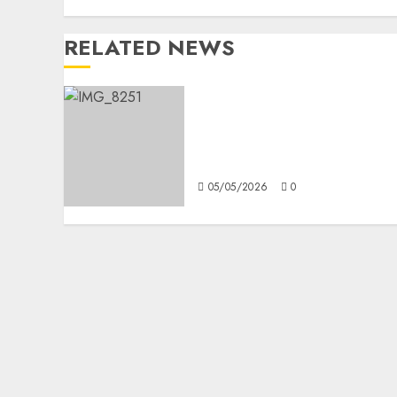
RELATED NEWS
Warped Tour llega a
México por primera vez: la
nostalgia tiene fecha y
sede
05/05/2026
0