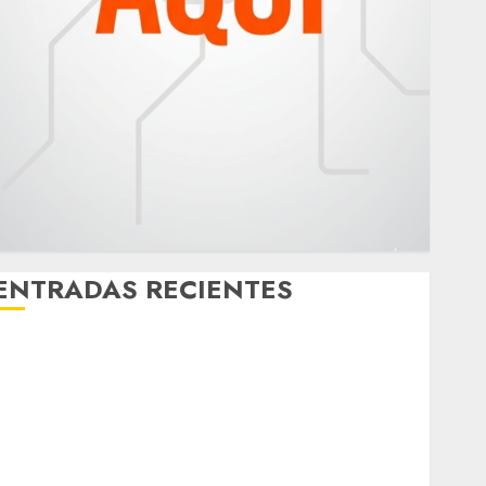
ENTRADAS RECIENTES
¿Amante de los michis? Lánzate al Museo del Gato
en CDMX
Metro CDMX comparte experiencias del programa
Salvemos Vidas con el Metro de Chile
CDMX reforzará protección del patrimonio familiar;
anuncian nuevas acciones contra el despojo