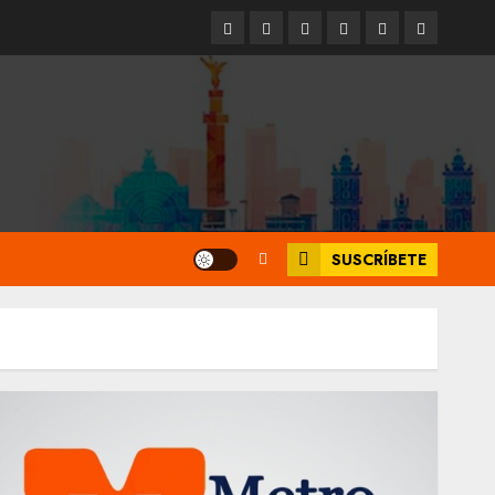
Entrevistas
Espectáculos
Movilidad
Metro
Cultura
Opinión
CDMX
SUSCRÍBETE