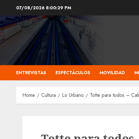
Skip
07/08/2026
8:00:30 PM
to
content
ENTREVISTAS
ESPECTÁCULOS
MOVILIDAD
M
Home
Cultura
Lo Urbano
Totte para todos – Cal
Totte para todos