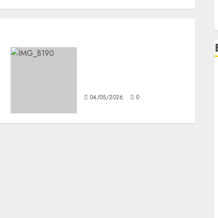
Architects en México:
metalcore como catarsis y
pertenencia
04/05/2026
0