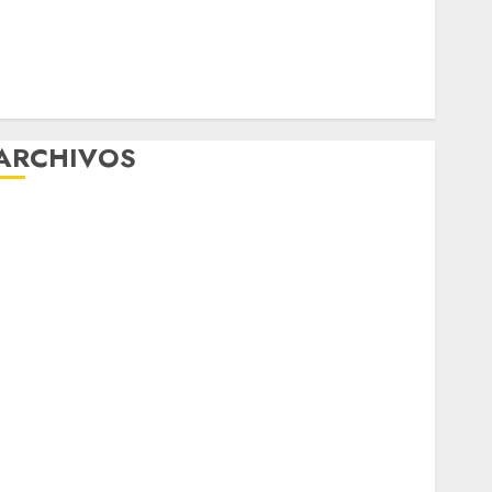
Diagnóstico oportuno y prevención, ejes para
mejorar la salud de los mexicanos
Clara Brugada anuncia las líneas 4, 5 y 6 del
Cablebús
ARCHIVOS
agosto 2026
ulio 2026
junio 2026
mayo 2026
abril 2026
marzo 2026
febrero 2026
enero 2026
diciembre 2025
noviembre 2025
marzo 2020