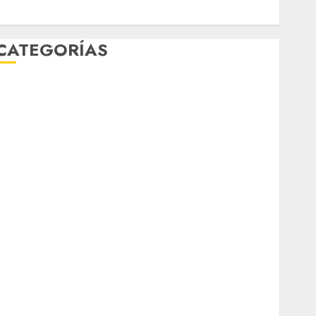
enero 2020
CATEGORÍAS
Al Momento
Cultura
Deportes
El Rincón del Opinólogo
Espectáculos
ifestyle
Lo Urbano
Metro CDMX
Metropoli
Movilidad
Nacionales
Opinión
Opinión
Tecnología