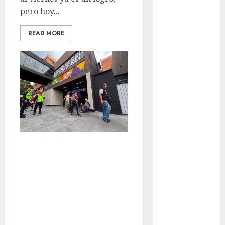
Ciudad de
pero hoy...
México
Clara
READ MORE
Brugada
Claudia
Sheinbaum
Clima
Conciertos
conciertos
gratis
Hay Estaciones
Cerradas del
Congreso
CDMX
Metro CDMX Hoy:
Así Está el
cultura
Servicio en las
cultura
Líneas
CDMX