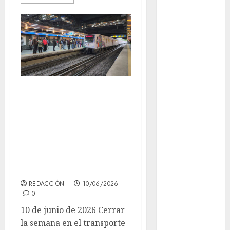
Adrián
Rubalcava
Adrián
Rubalcava
Suárez
Al momento
Miércoles con
almomento
retrasos de hasta
20 minutos en el
Arte
Metro y la Línea 4
Bellas Artes
del Metrobús sin
servicio completo
Business
REDACCIÓN
10/06/2026
CDMX
0
10 de junio de 2026 Cerrar
cinema
la semana en el transporte