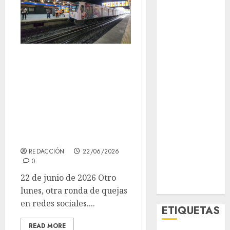
El Rincón del
Opinólogo
Espectáculos
Lifestyle
Lunes con quejas
Lo Urbano
Metro CDMX
en redes: retrasos
Metropoli
en Líneas 3, 5, 6 y
Movilidad
12, y el Metro pide
Nacionales
no detener las
Opinión
puertas
Opinión
Tecnología
REDACCIÓN
22/06/2026
Videos
0
MetroNoticias
22 de junio de 2026 Otro
Viral
lunes, otra ronda de quejas
en redes sociales....
ETIQUETAS
READ MORE