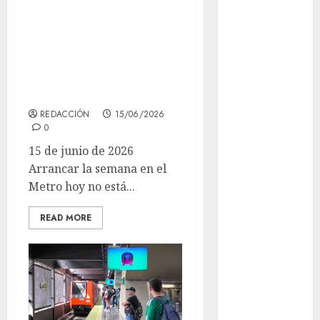
de trenes, alta
CDMX
afluencia y
Metrópoli
estaciones
cerradas en la
movilidad
Línea 2
Movilidad
CDMX
REDACCIÓN
15/06/2026
0
Movilidad
15 de junio de 2026
Integrada
Arrancar la semana en el
mundial
Metro hoy no está...
2026
READ MORE
México
Música
nacionales