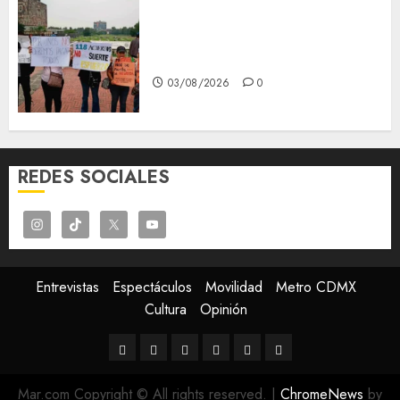
Aspirantes de la UNAM se
oponen al examen de control,
se manifiestan en Rectoría
03/08/2026
0
REDES SOCIALES
Entrevistas
Espectáculos
Movilidad
Metro CDMX
Cultura
Opinión
Entrevistas
Espectáculos
Movilidad
Metro
Cultura
Opinión
CDMX
Mar.com Copyright © All rights reserved.
|
ChromeNews
by