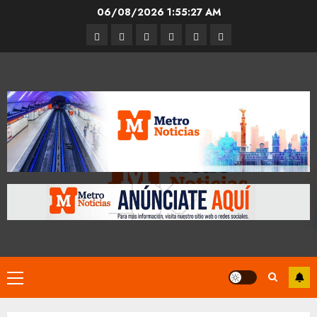
Skip
06/08/2026
1:55:28 AM
to
Entrevistas
Espectáculos
Movilidad
Metro
Cultura
Opinión
content
CDMX
Primary
Menu