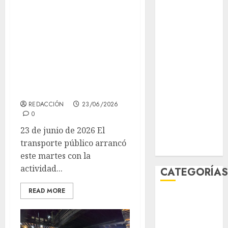
junio 2026
Martes con
mayo 2026
sobresalto: la
abril 2026
Línea 2 se detuvo
marzo 2026
momentáneamente
febrero 2026
y hay retrasos en
enero 2026
diciembre
varias líneas
2025
REDACCIÓN
23/06/2026
noviembre
0
2025
23 de junio de 2026 El
marzo 2020
transporte público arrancó
enero 2020
este martes con la
actividad...
CATEGORÍA
READ MORE
Al Momento
Cultura
Deportes