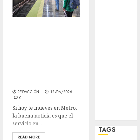
opinión
Partido
Verde
Metro CDMX hoy:
salud
dos estaciones de
la Línea 2 siguen
sport
cerradas, pero el
STC
resto opera
normal 12 de junio
travel
de 2026
UNAM
REDACCIÓN
12/06/2026
0
world
Si hoy te mueves en Metro,
Zócalo
la buena noticia es que el
servicio en...
TAGS
READ MORE