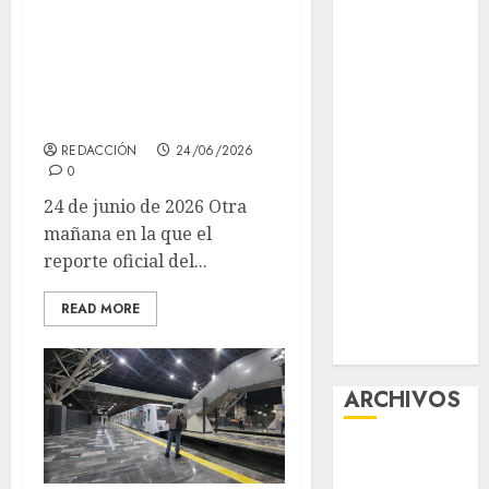
hasta 25 minutos
contra el
de espera en la
despojo
Diagnóstico
Línea 2 este
oportuno y
miércoles
prevención,
REDACCIÓN
24/06/2026
ejes para
0
mejorar la
24 de junio de 2026 Otra
salud de los
mañana en la que el
mexicanos
reporte oficial del...
Clara Brugada
anuncia las
READ MORE
líneas 4, 5 y 6
del Cablebús
ARCHIVOS
agosto 2026
julio 2026