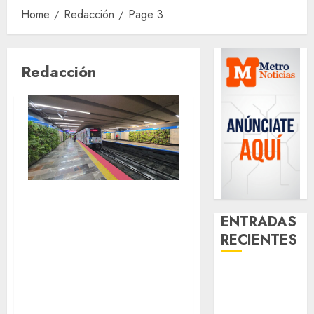
Home
Redacción
Page 3
Redacción
Buenas noticias:
ENTRADAS
la Línea 2 ya opera
RECIENTES
completa y el
Metro reporta
¿Amante de
baja afluencia este
los michis?
jueves
Lánzate al