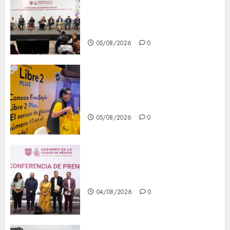
del patrimonio familiar;
anuncian nuevas acciones
contra el despojo
05/08/2026
0
Diagnóstico oportuno y
prevención, ejes para mejorar
la salud de los mexicanos
05/08/2026
0
Clara Brugada anuncia las
líneas 4, 5 y 6 del Cablebús
04/08/2026
0