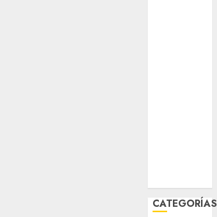
opinión
Partido
Verde
salud
sport
STC
travel
UNAM
world
Zócalo
CATEGORÍA