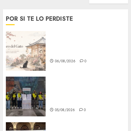
POR SI TE LO PERDISTE
¿Amante de los michis?
Lánzate al Museo del Gato en
CDMX
06/08/2026
0
Metro CDMX comparte
experiencias del programa
Salvemos Vidas con el Metro
de Chile
05/08/2026
0
CDMX reforzará protección