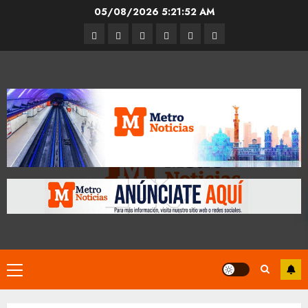
Skip
05/08/2026
5:21:54 AM
to
Entrevistas
Espectáculos
Movilidad
Metro
Cultura
Opinión
content
CDMX
Primary
Menu