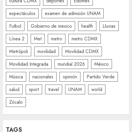
cultura CDMX
deportes
Edomex
espectáculos
examen de admisión UNAM
Futbol
Gobierno de mexico
health
Lluvias
Línea 2
Met
metro
metro CDMX
Metrópoli
movilidad
Movilidad CDMX
Movilidad Integrada
mundial 2026
México
Música
nacionales
opinión
Partido Verde
salud
sport
travel
UNAM
world
Zócalo
TAGS