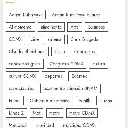
Adrián Rubalcava
Adrián Rubalcava Suárez
Al momento
almomento
Arte
Business
CDMX
cine
cinema
Clara Brugada
Claudia Sheinbaum
Clima
Conciertos
conciertos gratis
Congreso CDMX
cultura
cultura CDMX
deportes
Edomex
espectáculos
examen de admisión UNAM
Futbol
Gobierno de mexico
health
Lluvias
Línea 2
Met
metro
metro CDMX
Metrópoli
movilidad
Movilidad CDMX